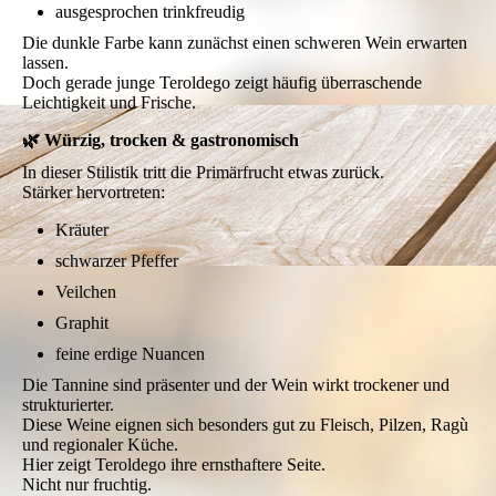
ausgesprochen trinkfreudig
Die dunkle Farbe kann zunächst einen schweren Wein erwarten
lassen.
Doch gerade junge Teroldego zeigt häufig überraschende
Leichtigkeit und Frische.
🌿 Würzig, trocken & gastronomisch
In dieser Stilistik tritt die Primärfrucht etwas zurück.
Stärker hervortreten:
Kräuter
schwarzer Pfeffer
Veilchen
Graphit
feine erdige Nuancen
Die Tannine sind präsenter und der Wein wirkt trockener und
strukturierter.
Diese Weine eignen sich besonders gut zu Fleisch, Pilzen, Ragù
und regionaler Küche.
Hier zeigt Teroldego ihre ernsthaftere Seite.
Nicht nur fruchtig.