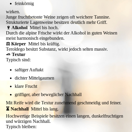
feinkörnig
wirken.
Junge fruchtbetonte Weine zeigen oft weichere Tannine.
Strukturierte Lagenweine besitzen deutlich mehr Griff.
🍷 Alkohol
Mittel bis hoch.
Durch die alpine Frische wirkt der Alkohol in guten Weinen
meist harmonisch eingebunden.
⚖️ Körper
Mittel bis kräftig.
Teroldego besitzt Substanz, wirkt jedoch selten massiv.
🧈 Textur
Typisch sind:
saftiger Auftakt
dichter Mittelgaumen
klare Frucht
griffiger, aber beweglicher Nachhall
Mit Reife wird die Textur zunehmend geschmeidig und feiner.
⏳ Nachhall
Mittel bis lang.
Hochwertige Beispiele besitzen einen langen, dunkelfruchtigen
und würzigen Nachhall.
Typisch bleiben: