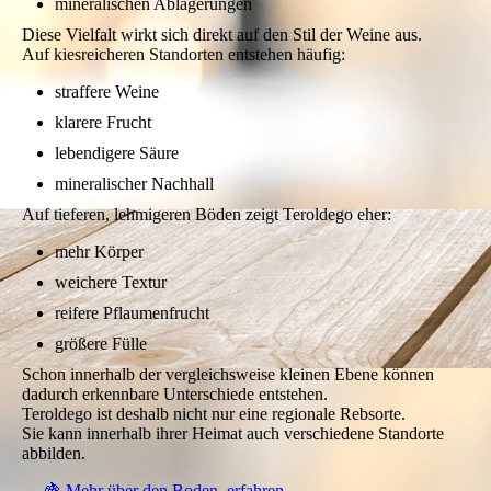
mineralischen Ablagerungen
Diese Vielfalt wirkt sich direkt auf den Stil der Weine aus.
Auf kiesreicheren Standorten entstehen häufig:
straffere Weine
klarere Frucht
lebendigere Säure
mineralischer Nachhall
Auf tieferen, lehmigeren Böden zeigt Teroldego eher:
mehr Körper
weichere Textur
reifere Pflaumenfrucht
größere Fülle
Schon innerhalb der vergleichsweise kleinen Ebene können
dadurch erkennbare Unterschiede entstehen.
Teroldego ist deshalb nicht nur eine regionale Rebsorte.
Sie kann innerhalb ihrer Heimat auch verschiedene Standorte
abbilden.
→ 🍇 Mehr über den Boden erfahren