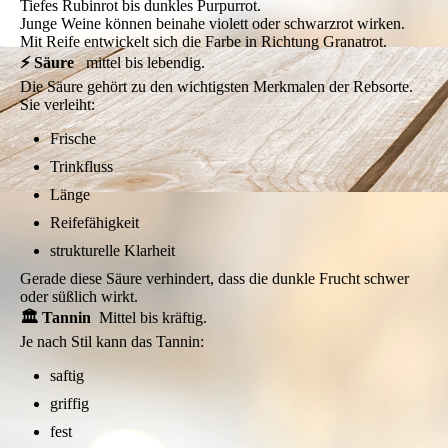
Tiefes Rubinrot bis dunkles Purpurrot.
Junge Weine können beinahe violett oder schwarzrot wirken.
Mit Reife entwickelt sich die Farbe in Richtung Granatrot.
⚡ Säure
mittel bis lebendig.
Die Säure gehört zu den wichtigsten Merkmalen der Rebsorte.
Sie verleiht:
Frische
Trinkfluss
Länge
Reifefähigkeit
strukturelle Klarheit
Gerade diese Säure verhindert, dass die dunkle Frucht schwer
oder süßlich wirkt.
🏛️ Tannin
Mittel bis kräftig.
Je nach Stil kann das Tannin:
saftig
griffig
fest