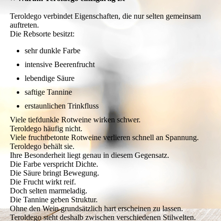
Teroldego verbindet Eigenschaften, die nur selten gemeinsam
auftreten.
Die Rebsorte besitzt:
sehr dunkle Farbe
intensive Beerenfrucht
lebendige Säure
saftige Tannine
erstaunlichen Trinkfluss
Viele tiefdunkle Rotweine wirken schwer.
Teroldego häufig nicht.
Viele fruchtbetonte Rotweine verlieren schnell an Spannung.
Teroldego behält sie.
Ihre Besonderheit liegt genau in diesem Gegensatz.
Die Farbe verspricht Dichte.
Die Säure bringt Bewegung.
Die Frucht wirkt reif.
Doch selten marmeladig.
Die Tannine geben Struktur.
Ohne den Wein grundsätzlich hart erscheinen zu lassen.
Teroldego steht deshalb zwischen verschiedenen Stilwelten.