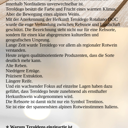
innerhalb Norditaliens unverwechselbar ist.
Teroldego besitzt die Farbe und Frucht eines warmen Klimas.
Aber die Bewegung eines alpinen Weins.
Mit der Anerkennung der Herkunft Teroldego Rotaliano DOC
wurde die enge Verbindung zwischen Rebsorte und Landschaft
geschützt. Die Bezeichnung steht nicht nur für eine Rebsorte,
sondern für einen klar abgegrenzten kulturellen und
geografischen Ursprung.
Lange Zeit wurde Teroldego vor allem als regionaler Rotwein
verstanden.
Heute zeigen qualitätsorientierte Produzenten, dass die Sorte
deutlich mehr kann.
Alte Reben.
Niedrigere Erträge.
Präzisere Extraktion.
Längere Reife.
Und ein wachsender Fokus auf einzelne Lagen haben dazu
geführt, dass Teroldego heute zunehmend als ernsthafter
Herkunftswein wahrgenommen wird.
Die Rebsorte ist damit nicht nur ein Symbol Trentinos.
Sie ist eine der spannendsten alpinen Rotweinstimmen Italiens.
⭐ Warum Teroldego einzigartig ist