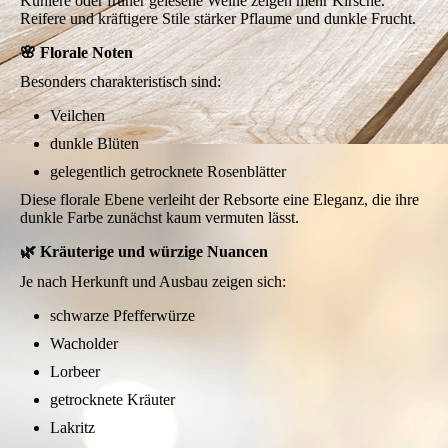
Kühlere oder früher gelesene Weine zeigen mehr Kirsche.
Reifere und kräftigere Stile stärker Pflaume und dunkle Frucht.
🌸 Florale Noten
Besonders charakteristisch sind:
Veilchen
dunkle Blüten
gelegentlich getrocknete Rosenblätter
Diese florale Ebene verleiht der Rebsorte eine Eleganz, die ihre
dunkle Farbe zunächst kaum vermuten lässt.
🌿 Kräuterige und würzige Nuancen
Je nach Herkunft und Ausbau zeigen sich:
schwarze Pfefferwürze
Wacholder
Lorbeer
getrocknete Kräuter
Lakritz