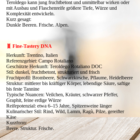
Teroldego kann jung fruchtbetont und unmittelbar wirken oder
mit Ausbau und Flaschenreife größere Tiefe, Würze und
Komplexität entwickeln.
Kurz gesagt:
Dunkle Beeren. Frische. Alpen.
🧬 Fine-Tastery DNA
Herkunft: Trentino, Italien
Referenzgebiet: Campo Rotaliano
Geschützte Herkunft: Teroldego Rotaliano DOC
Stil: dunkel, fruchtbetont, strukturiert und frisch
Fruchtprofil: Brombeere, Schwarzkirsche, Pflaume, Heidelbeere
Struktur: mittlerer bis kräftiger Körper, lebendige Säure, saftige
bis feste Tannine
Typische Nuancen: Veilchen, Kräuter, schwarzer Pfeffer,
Graphit, feine erdige Würze
Reifepotenzial: etwa 6–15 Jahre, Spitzenweine länger
Kulinarischer Stil: Rind, Wild, Lamm, Ragù, Pilze, gereifter
Käse
Kurzform:
Beere. Struktur. Frische.