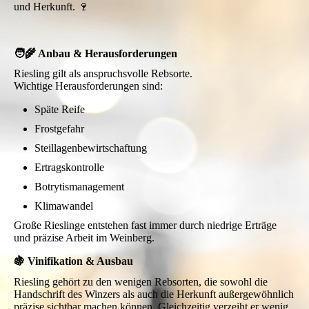
und Herkunft. 🍷
🧑‍🌾 Anbau & Herausforderungen
Riesling gilt als anspruchsvolle Rebsorte.
Wichtige Herausforderungen sind:
Späte Reife
Frostgefahr
Steillagenbewirtschaftung
Ertragskontrolle
Botrytismanagement
Klimawandel
Große Rieslinge entstehen fast immer durch niedrige Erträge
und präzise Arbeit im Weinberg.
🍇 Vinifikation & Ausbau
Riesling gehört zu den wenigen Rebsorten, die sowohl die
Handschrift des Winzers als auch die Herkunft außergewöhnlich
präzise sichtbar machen können. Gleichzeitig verzeiht er wenig.