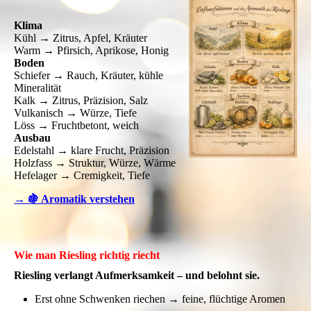
Klima
Kühl → Zitrus, Apfel, Kräuter
Warm → Pfirsich, Aprikose, Honig
Boden
Schiefer → Rauch, Kräuter, kühle
Mineralität
Kalk → Zitrus, Präzision, Salz
Vulkanisch → Würze, Tiefe
Löss → Fruchtbetont, weich
Ausbau
Edelstahl → klare Frucht, Präzision
Holzfass → Struktur, Würze, Wärme
Hefelager → Cremigkeit, Tiefe
→ 🍇 Aromatik verstehen
Wie man Riesling richtig riecht
Riesling verlangt Aufmerksamkeit – und belohnt sie.
Erst ohne Schwenken riechen → feine, flüchtige Aromen