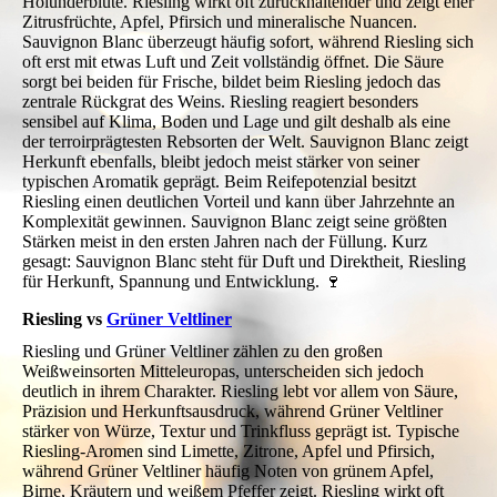
Holunderblüte. Riesling wirkt oft zurückhaltender und zeigt eher
Zitrusfrüchte, Apfel, Pfirsich und mineralische Nuancen.
Sauvignon Blanc überzeugt häufig sofort, während Riesling sich
oft erst mit etwas Luft und Zeit vollständig öffnet. Die Säure
sorgt bei beiden für Frische, bildet beim Riesling jedoch das
zentrale Rückgrat des Weins. Riesling reagiert besonders
sensibel auf Klima, Boden und Lage und gilt deshalb als eine
der terroirprägtesten Rebsorten der Welt. Sauvignon Blanc zeigt
Herkunft ebenfalls, bleibt jedoch meist stärker von seiner
typischen Aromatik geprägt. Beim Reifepotenzial besitzt
Riesling einen deutlichen Vorteil und kann über Jahrzehnte an
Komplexität gewinnen. Sauvignon Blanc zeigt seine größten
Stärken meist in den ersten Jahren nach der Füllung. Kurz
gesagt: Sauvignon Blanc steht für Duft und Direktheit, Riesling
für Herkunft, Spannung und Entwicklung. 🍷
Riesling vs
Grüner Veltliner
Riesling und Grüner Veltliner zählen zu den großen
Weißweinsorten Mitteleuropas, unterscheiden sich jedoch
deutlich in ihrem Charakter. Riesling lebt vor allem von Säure,
Präzision und Herkunftsausdruck, während Grüner Veltliner
stärker von Würze, Textur und Trinkfluss geprägt ist. Typische
Riesling-Aromen sind Limette, Zitrone, Apfel und Pfirsich,
während Grüner Veltliner häufig Noten von grünem Apfel,
Birne, Kräutern und weißem Pfeffer zeigt. Riesling wirkt oft