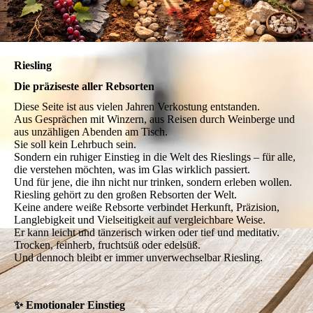
Riesling
Die präziseste aller Rebsorten
Diese Seite ist aus vielen Jahren Verkostung entstanden.
Aus Gesprächen mit Winzern, aus Reisen durch Weinberge und
aus unzähligen Abenden am Tisch.
Sie soll kein Lehrbuch sein.
Sondern ein ruhiger Einstieg in die Welt des Rieslings – für alle,
die verstehen möchten, was im Glas wirklich passiert.
Und für jene, die ihn nicht nur trinken, sondern erleben wollen.
Riesling gehört zu den großen Rebsorten der Welt.
Keine andere weiße Rebsorte verbindet Herkunft, Präzision,
Langlebigkeit und Vielseitigkeit auf vergleichbare Weise.
Er kann leicht und tänzerisch wirken oder tief und meditativ.
Trocken, feinherb, fruchtsüß oder edelsüß.
Und dennoch bleibt er immer unverwechselbar Riesling.
✨ Emotionaler Einstieg