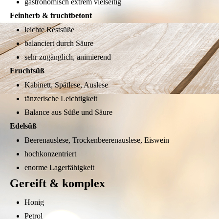
gastronomisch extrem vielseitig
Feinherb & fruchtbetont
leichte Restsüße
balanciert durch Säure
sehr zugänglich, animierend
Fruchtsüß
Kabinett, Spätlese, Auslese
tänzerische Leichtigkeit
Balance aus Süße und Säure
Edelsüß
Beerenauslese, Trockenbeerenauslese, Eiswein
hochkonzentriert
enorme Lagerfähigkeit
Gereift & komplex
Honig
Petrol