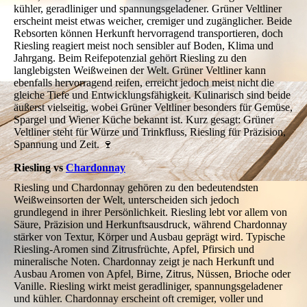
kühler, geradliniger und spannungsgeladener. Grüner Veltliner
erscheint meist etwas weicher, cremiger und zugänglicher. Beide
Rebsorten können Herkunft hervorragend transportieren, doch
Riesling reagiert meist noch sensibler auf Boden, Klima und
Jahrgang. Beim Reifepotenzial gehört Riesling zu den
langlebigsten Weißweinen der Welt. Grüner Veltliner kann
ebenfalls hervorragend reifen, erreicht jedoch meist nicht die
gleiche Tiefe und Entwicklungsfähigkeit. Kulinarisch sind beide
äußerst vielseitig, wobei Grüner Veltliner besonders für Gemüse,
Spargel und Wiener Küche bekannt ist. Kurz gesagt: Grüner
Veltliner steht für Würze und Trinkfluss, Riesling für Präzision,
Spannung und Zeit. 🍷
Riesling vs
Chardonnay
Riesling und Chardonnay gehören zu den bedeutendsten
Weißweinsorten der Welt, unterscheiden sich jedoch
grundlegend in ihrer Persönlichkeit. Riesling lebt vor allem von
Säure, Präzision und Herkunftsausdruck, während Chardonnay
stärker von Textur, Körper und Ausbau geprägt wird. Typische
Riesling-Aromen sind Zitrusfrüchte, Apfel, Pfirsich und
mineralische Noten. Chardonnay zeigt je nach Herkunft und
Ausbau Aromen von Apfel, Birne, Zitrus, Nüssen, Brioche oder
Vanille. Riesling wirkt meist geradliniger, spannungsgeladener
und kühler. Chardonnay erscheint oft cremiger, voller und