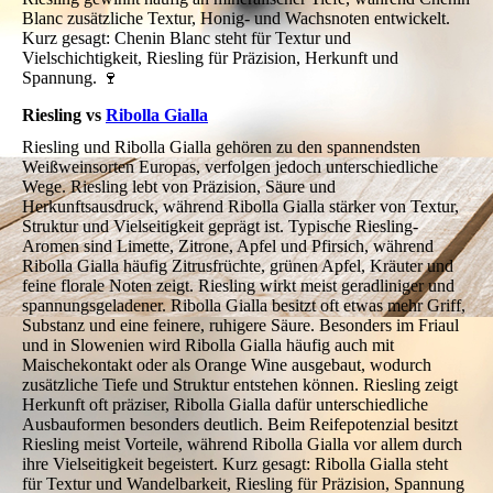
Blanc zusätzliche Textur, Honig- und Wachsnoten entwickelt.
Kurz gesagt: Chenin Blanc steht für Textur und
Vielschichtigkeit, Riesling für Präzision, Herkunft und
Spannung. 🍷
Riesling vs
Ribolla Gialla
Riesling und Ribolla Gialla gehören zu den spannendsten
Weißweinsorten Europas, verfolgen jedoch unterschiedliche
Wege. Riesling lebt von Präzision, Säure und
Herkunftsausdruck, während Ribolla Gialla stärker von Textur,
Struktur und Vielseitigkeit geprägt ist. Typische Riesling-
Aromen sind Limette, Zitrone, Apfel und Pfirsich, während
Ribolla Gialla häufig Zitrusfrüchte, grünen Apfel, Kräuter und
feine florale Noten zeigt. Riesling wirkt meist geradliniger und
spannungsgeladener. Ribolla Gialla besitzt oft etwas mehr Griff,
Substanz und eine feinere, ruhigere Säure. Besonders im Friaul
und in Slowenien wird Ribolla Gialla häufig auch mit
Maischekontakt oder als Orange Wine ausgebaut, wodurch
zusätzliche Tiefe und Struktur entstehen können. Riesling zeigt
Herkunft oft präziser, Ribolla Gialla dafür unterschiedliche
Ausbauformen besonders deutlich. Beim Reifepotenzial besitzt
Riesling meist Vorteile, während Ribolla Gialla vor allem durch
ihre Vielseitigkeit begeistert. Kurz gesagt: Ribolla Gialla steht
für Textur und Wandelbarkeit, Riesling für Präzision, Spannung