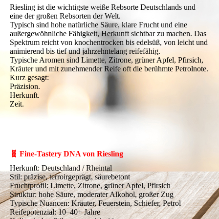
Riesling ist die wichtigste weiße Rebsorte Deutschlands und
eine der großen Rebsorten der Welt.
Typisch sind hohe natürliche Säure, klare Frucht und eine
außergewöhnliche Fähigkeit, Herkunft sichtbar zu machen. Das
Spektrum reicht von knochentrocken bis edelsüß, von leicht und
animierend bis tief und jahrzehntelang reifefähig.
Typische Aromen sind Limette, Zitrone, grüner Apfel, Pfirsich,
Kräuter und mit zunehmender Reife oft die berühmte Petrolnote.
Kurz gesagt:
Präzision.
Herkunft.
Zeit.
🧬 Fine-Tastery DNA von Riesling
Herkunft: Deutschland / Rheintal
Stil: präzise, terroirgeprägt, säurebetont
Fruchtprofil: Limette, Zitrone, grüner Apfel, Pfirsich
Struktur: hohe Säure, moderater Alkohol, großer Zug
Typische Nuancen: Kräuter, Feuerstein, Schiefer, Petrol
Reifepotenzial: 10–40+ Jahre