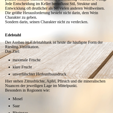
Jede Entscheidung im Keller beeinflusst Stil, Struktur und
Entwicklung oft deutlicher als bei vielen anderen Weißweinen.
Die größte Herausforderung besteht nicht darin, dem Wein
Charakter zu geben.
Sondern darin, seinen Charakter nicht zu verdecken.
Edelstahl
Der Ausbau im Edelstahltank ist heute die häufigste Form der
Riesling-Vinifikation.
Das Ziel:
maximale Frische
klare Frucht
unverfälschter Herkunftsausdruck
Hier stehen Zitrusfrüchte, Apfel, Pfirsich und die mineralischen
Nuancen der jeweiligen Lage im Mittelpunkt.
Besonders in Regionen wie:
Mosel
Saar
Rheingau