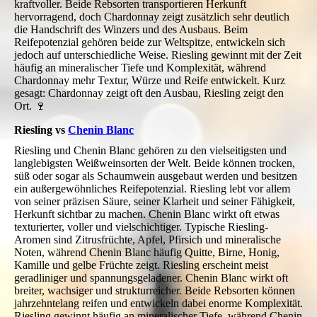
kraftvoller. Beide Rebsorten transportieren Herkunft
hervorragend, doch Chardonnay zeigt zusätzlich sehr deutlich
die Handschrift des Winzers und des Ausbaus. Beim
Reifepotenzial gehören beide zur Weltspitze, entwickeln sich
jedoch auf unterschiedliche Weise. Riesling gewinnt mit der Zeit
häufig an mineralischer Tiefe und Komplexität, während
Chardonnay mehr Textur, Würze und Reife entwickelt. Kurz
gesagt: Chardonnay zeigt oft den Ausbau, Riesling zeigt den
Ort. 🍷
Riesling vs
Chenin Blanc
Riesling und Chenin Blanc gehören zu den vielseitigsten und
langlebigsten Weißweinsorten der Welt. Beide können trocken,
süß oder sogar als Schaumwein ausgebaut werden und besitzen
ein außergewöhnliches Reifepotenzial. Riesling lebt vor allem
von seiner präzisen Säure, seiner Klarheit und seiner Fähigkeit,
Herkunft sichtbar zu machen. Chenin Blanc wirkt oft etwas
texturierter, voller und vielschichtiger. Typische Riesling-
Aromen sind Zitrusfrüchte, Apfel, Pfirsich und mineralische
Noten, während Chenin Blanc häufig Quitte, Birne, Honig,
Kamille und gelbe Früchte zeigt. Riesling erscheint meist
geradliniger und spannungsgeladener. Chenin Blanc wirkt oft
breiter, wachsiger und strukturreicher. Beide Rebsorten können
jahrzehntelang reifen und entwickeln dabei enorme Komplexität.
Riesling gewinnt häufig an mineralischer Tiefe, während Chenin