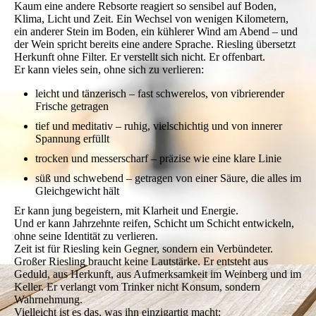
Kaum eine andere Rebsorte reagiert so sensibel auf Boden,
Klima, Licht und Zeit. Ein Wechsel von wenigen Kilometern,
ein anderer Stein im Boden, ein kühlerer Wind am Abend – und
der Wein spricht bereits eine andere Sprache. Riesling übersetzt
Herkunft ohne Filter. Er verstellt sich nicht. Er offenbart.
Er kann vieles sein, ohne sich zu verlieren:
leicht und tänzerisch – fast schwerelos, von vibrierender
Frische getragen
tief und meditativ – ruhig, vielschichtig und von innerer
Spannung erfüllt
trocken und messerscharf – präzise wie eine klare Linie
süß und schwebend – getragen von einer Säure, die alles im
Gleichgewicht hält
Er kann jung begeistern, mit Klarheit und Energie.
Und er kann Jahrzehnte reifen, Schicht um Schicht entwickeln,
ohne seine Identität zu verlieren.
Zeit ist für Riesling kein Gegner, sondern ein Verbündeter.
Großer Riesling braucht keine Lautstärke. Er entsteht aus
Geduld, aus Herkunft, aus Aufmerksamkeit im Weinberg und im
Keller. Er verlangt vom Trinker nicht Konsum, sondern
Wahrnehmung.
Vielleicht ist es das, was ihn einzigartig macht: