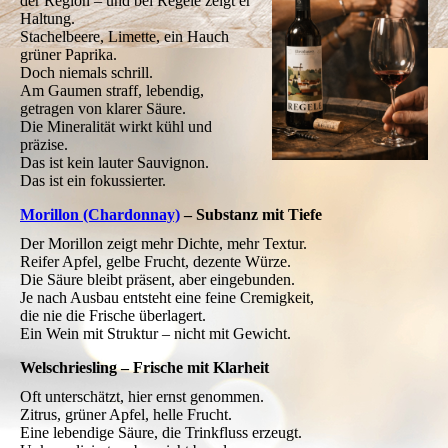
der Region – und bei Regele zeigt er
Haltung.
Stachelbeere, Limette, ein Hauch
grüner Paprika.
Doch niemals schrill.
Am Gaumen straff, lebendig,
getragen von klarer Säure.
Die Mineralität wirkt kühl und
präzise.
Das ist kein lauter Sauvignon.
Das ist ein fokussierter.
Morillon (Chardonnay)
– Substanz mit Tiefe
Der Morillon zeigt mehr Dichte, mehr Textur.
Reifer Apfel, gelbe Frucht, dezente Würze.
Die Säure bleibt präsent, aber eingebunden.
Je nach Ausbau entsteht eine feine Cremigkeit,
die nie die Frische überlagert.
Ein Wein mit Struktur – nicht mit Gewicht.
Welschriesling – Frische mit Klarheit
Oft unterschätzt, hier ernst genommen.
Zitrus, grüner Apfel, helle Frucht.
Eine lebendige Säure, die Trinkfluss erzeugt.