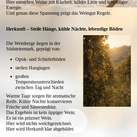
Hier entstehen Weine mit Klarheit, kühler Linie und lebendiger
Energie.
Und genau diese Spannung prägt das Weingut Regele.
Herkunft – Steile Hänge, kühle Nächte, lebendige Böden
Die Weinberge liegen in der
Südsteiermark, geprägt von:
Opok- und Schieferböden
steilen Hanglagen
großen
Temperaturunterschieden
zwischen Tag und Nacht
Warme Tage sorgen für aromatische
Reife. Kühle Nächte konservieren
Frische und Säurestruktur.
Das Ergebnis ist kein üppiger Wein.
Es ist ein präziser Wein.
Hier wird nichts weichgezeichnet.
Hier wird Herkunft klar abgebildet.