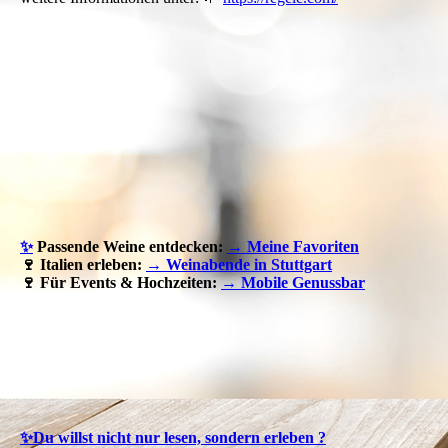
✨
Passende Weine entdecken:
→ Meine Favoriten
🍷 Italien erleben:
→ Weinabende in Stuttgart
🍷 Für Events & Hochzeiten:
→ Mobile Genussbar
✨Du willst nicht nur lesen, sondern erleben ?