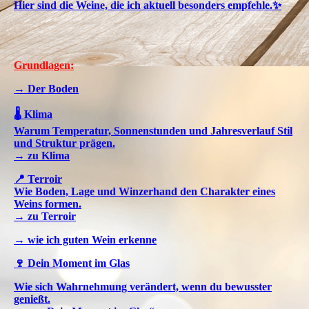
Hier sind die Weine, die ich aktuell besonders empfehle.✨
Grundlagen:
→ Der Boden
🌡️ Klima
Warum Temperatur, Sonnenstunden und Jahresverlauf Stil
und Struktur prägen.
→ zu Klima
📍 Terroir
Wie Boden, Lage und Winzerhand den Charakter eines
Weins formen.
→ zu Terroir
→ wie ich guten Wein erkenne
🍷 Dein Moment im Glas
Wie sich Wahrnehmung verändert, wenn du bewusster
genießt.