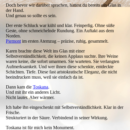
Doch bevor wir darüber sprachen, hattest du bereits ein Glas in
der Hand.
Und genau so sollte es sein.
Der erste Schluck war kühl und klar. Feinperlig. Ohne süße
Geste, ohne schmeichelnde Rundung. Ein Auftakt aus dem
Norden.
Piemont
im ersten Atemzug – präzise, ruhig, gesammelt.
Karen brachte diese Welt ins Glas mit einer
Selbstverständlichkeit, die keinen Applaus suchte. Ihre Weine
waren keine, die sofort umarmen. Sie warteten. Sie verlangten
Aufmerksamkeit. Und wer ihnen diese schenkte, entdeckte
Schichten. Tiefe. Diese fast aristokratische Eleganz, die nicht
beeindrucken muss, weil sie einfach da ist.
Dann kam die
Toskana
.
Und mit ihr ein anderes Licht.
Nicht lauter. Aber wärmer.
Ich habe ihn eingeschenkt mit Selbstverständlichkeit. Klar in der
Frische.
Strukturiert in der Säure. Verbindend in seiner Wirkung.
Toskana ist für mich kein Monument.