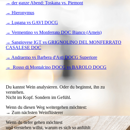
→ der ganze Abend: Toskana vs. Piemont
→ Hieronymus
→ Lugana
vs GAVI DOCG
→ Vermentino vs Monferrato DOC Bianco (Arneis)
→ Sangiovese IGT vs GRIGNOLINO DEL MONFERRATO
CASALESE DOC
→ Andraemo vs Barbera d'Asti DOCG Superiore
→ Rosso di Montalcino DOCG vs BAROLO DOCG
Du kannst Wein analysieren. Oder du beginnst, ihn zu
verstehen.
Nicht im Kopf. Sondern im Gefühl.
Wenn du diesen Weg weitergehen möchtest:
→ Zum nächsten Weinflüsterer
Wenn du tiefer gehen möchtest
und verstehen willst, warum es sich so anfühlt: