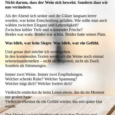
Nicht darum, dass der Wein sich beweist. Sondern dass wir
uns verändern.
Als der Abend sich senkte und die Gläser langsam leerer
wurden, war keine Entscheidung gefallen. Wie sollte man auch
wählen zwischen Eleganz und Lebendigkeit?
Zwischen kühler Tiefe und wärmender Frische?
Beides war wahr.
Beides war schön.
Beides hatte seinen Platz.
Was blieb, war kein Sieger. Was blieb, war ein Gefühl.
Und genau dort möchte ich weitergehen.
In den kommenden Texten werde ich die Weine noch einmal
nebeneinanderstellen – nicht als Regionen, nicht als Duell.
Sondern als Stimmungen.
Immer zwei Weine. Immer zwei Empfindungen.
Welcher schenkt Ruhe? Welcher Spannung?
Welcher trägt dich? Welcher fordert dich?
Vielleicht entdeckst du beim Lesen etwas, das du im Moment
nur geahnt hast.
Vielleicht erkennst du ein Gefühl wieder, das erst später klar
wurde.
Der Abend war kein Wettbewerb zwischen Toskana und