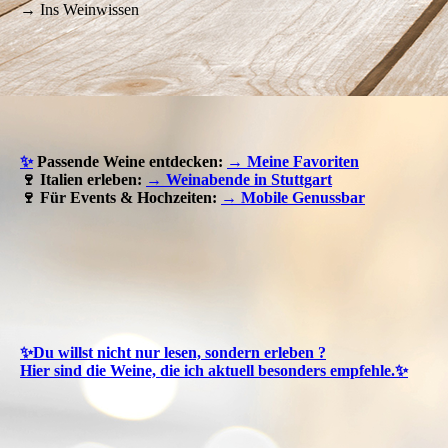
→ Ins Weinwissen
✨
Passende Weine entdecken:
→ Meine Favoriten
🍷 Italien erleben:
→ Weinabende in Stuttgart
🍷 Für Events & Hochzeiten:
→ Mobile Genussbar
✨Du willst nicht nur lesen, sondern erleben ?
Hier sind die Weine, die ich aktuell besonders empfehle.✨