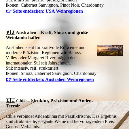
Ikonen: Cabernet Sauvignon, Pinot Noir, Chardonnay
👉 Seite entdecken: USA Weinregionen
🇦🇺 Australien – Kraft, Shiraz und große
Weinlandschaften
Australien steht für kraftvolle Rotweine und
moderne Präzision. Regionen wie Barossa
Valley oder Margaret River prägen den
internationalen Stil seit Jahrzehnten.
Stil: intensiv, reif, strukturiert
Ikonen: Shiraz, Cabernet Sauvignon, Chardonnay
👉 Seite entdecken: Australien Weinregionen
🇨🇱 Chile – Struktur, Präzision und Anden-
Terroir
Chile verbindet Andenklima mit Pazifikfrische. Das Ergebnis
sind strukturierte, elegante Weine mit hervorragendem Preis-
Genuss-Verhältnis.