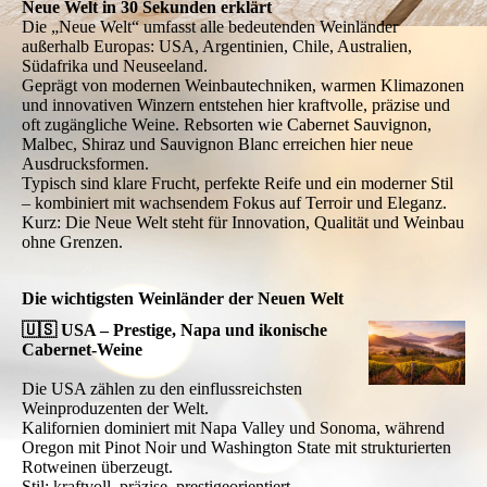
Neue Welt in 30 Sekunden erklärt
Die „Neue Welt“ umfasst alle bedeutenden Weinländer
außerhalb Europas: USA, Argentinien, Chile, Australien,
Südafrika und Neuseeland.
Geprägt von modernen Weinbautechniken, warmen Klimazonen
und innovativen Winzern entstehen hier kraftvolle, präzise und
oft zugängliche Weine. Rebsorten wie Cabernet Sauvignon,
Malbec, Shiraz und Sauvignon Blanc erreichen hier neue
Ausdrucksformen.
Typisch sind klare Frucht, perfekte Reife und ein moderner Stil
– kombiniert mit wachsendem Fokus auf Terroir und Eleganz.
Kurz: Die Neue Welt steht für Innovation, Qualität und Weinbau
ohne Grenzen.
Die wichtigsten Weinländer der Neuen Welt
🇺🇸 USA – Prestige, Napa und ikonische
Cabernet-Weine
Die USA zählen zu den einflussreichsten
Weinproduzenten der Welt.
Kalifornien dominiert mit Napa Valley und Sonoma, während
Oregon mit Pinot Noir und Washington State mit strukturierten
Rotweinen überzeugt.
Stil: kraftvoll, präzise, prestigeorientiert