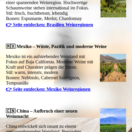
einer spannenden Weinregion. Hochwertige
Schaumweine stehen international im Fokus.
Stil: frisch, fruchtbetont, lebendig
Ikonen: Espumante, Merlot, Chardonnay
👉 Seite entdecken: Brasilien Weinregionen
🇲🇽 Mexiko – Wüste, Pazifik und moderne Weine
Mexiko ist ein aufstrebendes Weinland mit
Fokus auf Baja California. Moderne Weine mit
Kraft und Charakter prägen die Szene.
Stil: warm, intensiv, modern
Ikonen: Nebbiolo, Cabernet Sauvignon,
Tempranillo
👉 Seite entdecken: Mexiko Weinregionen
🇨🇳 China – Aufbruch einer neuen
Weinmacht
China entwickelt sich rasant zu einem
ernstzunehmenden Weinland. Besonders