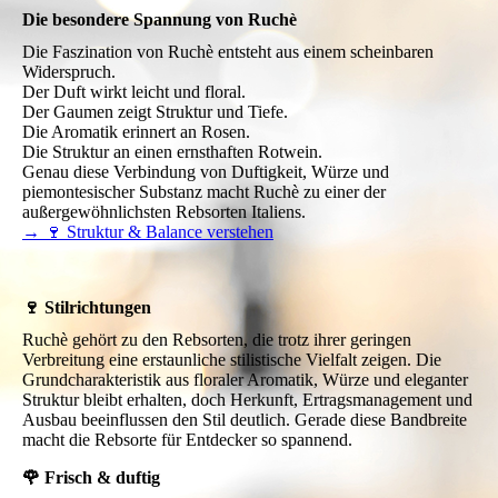
Die besondere Spannung von Ruchè
Die Faszination von Ruchè entsteht aus einem scheinbaren
Widerspruch.
Der Duft wirkt leicht und floral.
Der Gaumen zeigt Struktur und Tiefe.
Die Aromatik erinnert an Rosen.
Die Struktur an einen ernsthaften Rotwein.
Genau diese Verbindung von Duftigkeit, Würze und
piemontesischer Substanz macht Ruchè zu einer der
außergewöhnlichsten Rebsorten Italiens.
→ 🍷 Struktur & Balance verstehen
🍷 Stilrichtungen
Ruchè gehört zu den Rebsorten, die trotz ihrer geringen
Verbreitung eine erstaunliche stilistische Vielfalt zeigen. Die
Grundcharakteristik aus floraler Aromatik, Würze und eleganter
Struktur bleibt erhalten, doch Herkunft, Ertragsmanagement und
Ausbau beeinflussen den Stil deutlich. Gerade diese Bandbreite
macht die Rebsorte für Entdecker so spannend.
🌹 Frisch & duftig