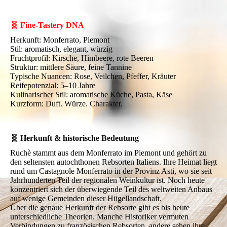
🧬 Fine-Tastery DNA
Herkunft: Monferrato, Piemont
Stil: aromatisch, elegant, würzig
Fruchtprofil: Kirsche, Himbeere, rote Beeren
Struktur: mittlere Säure, feine Tannine
Typische Nuancen: Rose, Veilchen, Pfeffer, Kräuter
Reifepotenzial: 5–10 Jahre
Kulinarischer Stil: aromatische Küche, Pasta, Käse
Kurzform: Duft. Würze. Charakter.
🧬 Herkunft & historische Bedeutung
Ruchè stammt aus dem Monferrato im Piemont und gehört zu
den seltensten autochthonen Rebsorten Italiens. Ihre Heimat liegt
rund um Castagnole Monferrato in der Provinz Asti, wo sie seit
Jahrhunderten Teil der regionalen Weinkultur ist. Noch heute
konzentriert sich der überwiegende Teil des weltweiten Anbaus
auf wenige Gemeinden dieser Hügellandschaft.
Über die genaue Herkunft der Rebsorte gibt es bis heute
unterschiedliche Theorien. Manche Historiker vermuten
Verbindungen zu französischen Rebsorten, andere sehen ihre