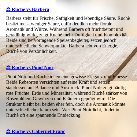
⚖️ Ruchè vs Barbera
Barbera steht für Frische, Saftigkeit und lebendige Säure. Ruchè
besitzt meist weniger Säure, dafür deutlich mehr florale
Aromatik und Würze. Während Barbera oft fruchtbetont und
geradlinig wirkt, zeigt Ruchè mehr Duftigkeit und Komplexität.
Beide sind hervorragende Speisenbegleiter, setzen jedoch
unterschiedliche Schwerpunkte. Barbera lebt von Energie,
Ruchè von Persönlichkeit.
⚖️ Ruchè vs Pinot Noir
Pinot Noir und Ruchè teilen eine gewisse Eleganz und Finesse.
Beide Rebsorten verzichten auf reine Kraft und setzen
stattdessen auf Balance und Ausdruck. Pinot Noir zeigt häufig
rote Früchte, Erde und Mineralität, während Ruchè stärker von
Rosenblüten, Gewürzen und Kräutern geprägt wird. Die
Struktur bleibt bei beiden eher fein, doch die Aromatik könnte
unterschiedlicher kaum sein. Wer Pinot Noir liebt, findet in
Ruchè oft eine spannende Entdeckung.
⚖️ Ruchè vs Cabernet Franc