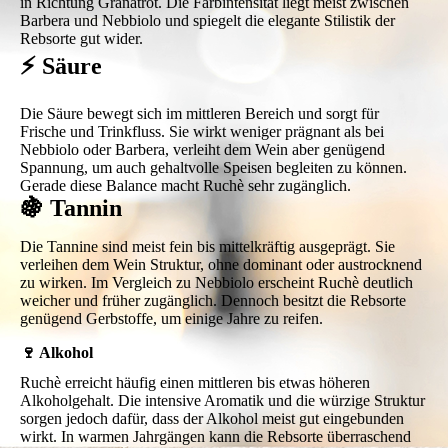
in Richtung Granatrot. Die Farbintensität liegt meist zwischen
Barbera und Nebbiolo und spiegelt die elegante Stilistik der
Rebsorte gut wider.
⚡ Säure
Die Säure bewegt sich im mittleren Bereich und sorgt für
Frische und Trinkfluss. Sie wirkt weniger prägnant als bei
Nebbiolo oder Barbera, verleiht dem Wein aber genügend
Spannung, um auch gehaltvolle Speisen begleiten zu können.
Gerade diese Balance macht Ruchè sehr zugänglich.
🍇 Tannin
Die Tannine sind meist fein bis mittelkräftig ausgeprägt. Sie
verleihen dem Wein Struktur, ohne dominant oder austrocknend
zu wirken. Im Vergleich zu Nebbiolo erscheint Ruchè deutlich
weicher und früher zugänglich. Dennoch besitzt die Rebsorte
genügend Gerbstoffe, um einige Jahre zu reifen.
🍷 Alkohol
Ruchè erreicht häufig einen mittleren bis etwas höheren
Alkoholgehalt. Die intensive Aromatik und die würzige Struktur
sorgen jedoch dafür, dass der Alkohol meist gut eingebunden
wirkt. In warmen Jahrgängen kann die Rebsorte überraschend