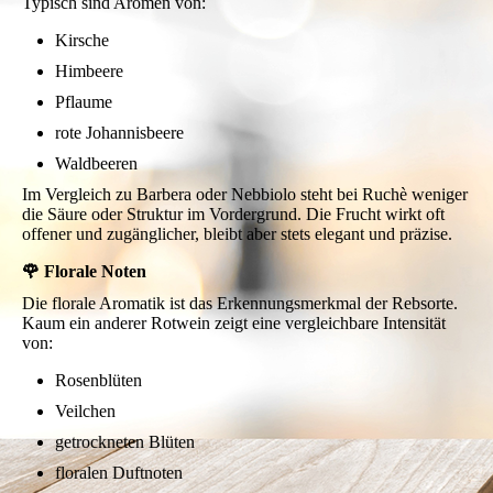
Typisch sind Aromen von:
Kirsche
Himbeere
Pflaume
rote Johannisbeere
Waldbeeren
Im Vergleich zu Barbera oder Nebbiolo steht bei Ruchè weniger
die Säure oder Struktur im Vordergrund. Die Frucht wirkt oft
offener und zugänglicher, bleibt aber stets elegant und präzise.
🌹 Florale Noten
Die florale Aromatik ist das Erkennungsmerkmal der Rebsorte.
Kaum ein anderer Rotwein zeigt eine vergleichbare Intensität
von:
Rosenblüten
Veilchen
getrockneten Blüten
floralen Duftnoten