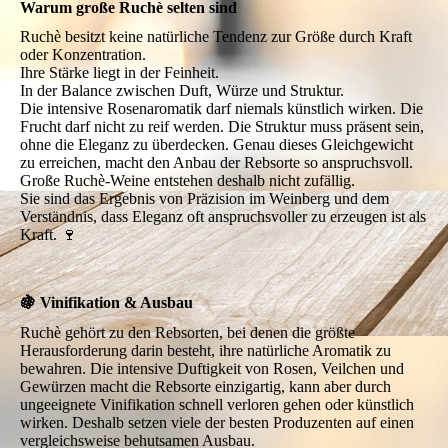
Warum große Ruchè selten sind
Ruchè besitzt keine natürliche Tendenz zur Größe durch Kraft
oder Konzentration.
Ihre Stärke liegt in der Feinheit.
In der Balance zwischen Duft, Würze und Struktur.
Die intensive Rosenaromatik darf niemals künstlich wirken. Die
Frucht darf nicht zu reif werden. Die Struktur muss präsent sein,
ohne die Eleganz zu überdecken. Genau dieses Gleichgewicht
zu erreichen, macht den Anbau der Rebsorte so anspruchsvoll.
Große Ruchè-Weine entstehen deshalb nicht zufällig.
Sie sind das Ergebnis von Präzision im Weinberg und dem
Verständnis, dass Eleganz oft anspruchsvoller zu erzeugen ist als
Kraft. 🍷
🍇 Vinifikation & Ausbau
Ruchè gehört zu den Rebsorten, bei denen die größte
Herausforderung darin besteht, ihre natürliche Aromatik zu
bewahren. Die intensive Duftigkeit von Rosen, Veilchen und
Gewürzen macht die Rebsorte einzigartig, kann aber durch
ungeeignete Vinifikation schnell verloren gehen oder künstlich
wirken. Deshalb setzen viele der besten Produzenten auf einen
vergleichsweise behutsamen Ausbau.