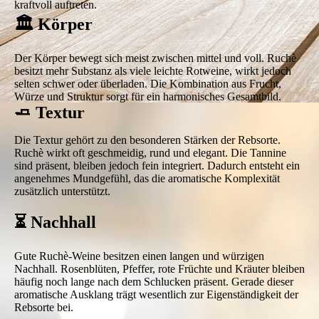
kraftvoll auftreten.
🏛️ Körper
Der Körper bewegt sich meist zwischen mittel und voll. Ruchè
besitzt mehr Substanz als viele leichte Rotweine, wirkt jedoch
selten schwer oder überladen. Die Kombination aus Frucht,
Würze und Struktur sorgt für ein harmonisches Gesamtbild.
🧈 Textur
Die Textur gehört zu den besonderen Stärken der Rebsorte.
Ruchè wirkt oft geschmeidig, rund und elegant. Die Tannine
sind präsent, bleiben jedoch fein integriert. Dadurch entsteht ein
angenehmes Mundgefühl, das die aromatische Komplexität
zusätzlich unterstützt.
⏳ Nachhall
Gute Ruchè-Weine besitzen einen langen und würzigen
Nachhall. Rosenblüten, Pfeffer, rote Früchte und Kräuter bleiben
häufig noch lange nach dem Schlucken präsent. Gerade dieser
aromatische Ausklang trägt wesentlich zur Eigenständigkeit der
Rebsorte bei.