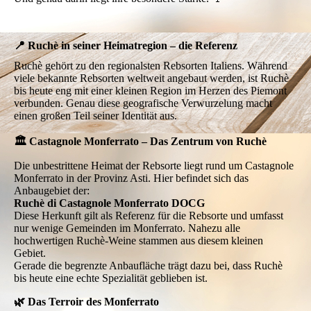
📍 Ruchè in seiner Heimatregion – die Referenz
Ruchè gehört zu den regionalsten Rebsorten Italiens. Während
viele bekannte Rebsorten weltweit angebaut werden, ist Ruchè
bis heute eng mit einer kleinen Region im Herzen des Piemont
verbunden. Genau diese geografische Verwurzelung macht
einen großen Teil seiner Identität aus.
🏛️ Castagnole Monferrato – Das Zentrum von Ruchè
Die unbestrittene Heimat der Rebsorte liegt rund um Castagnole
Monferrato in der Provinz Asti. Hier befindet sich das
Anbaugebiet der:
Ruchè di Castagnole Monferrato DOCG
Diese Herkunft gilt als Referenz für die Rebsorte und umfasst
nur wenige Gemeinden im Monferrato. Nahezu alle
hochwertigen Ruchè-Weine stammen aus diesem kleinen
Gebiet.
Gerade die begrenzte Anbaufläche trägt dazu bei, dass Ruchè
bis heute eine echte Spezialität geblieben ist.
🌿 Das Terroir des Monferrato