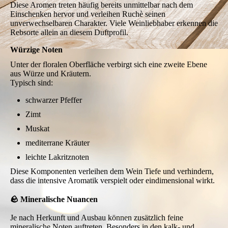
Diese Aromen treten häufig bereits unmittelbar nach dem
Einschenken hervor und verleihen Ruchè seinen
unverwechselbaren Charakter. Viele Weinliebhaber erkennen die
Rebsorte allein an diesem Duftprofil.
Würzige Noten
Unter der floralen Oberfläche verbirgt sich eine zweite Ebene
aus Würze und Kräutern.
Typisch sind:
schwarzer Pfeffer
Zimt
Muskat
mediterrane Kräuter
leichte Lakritznoten
Diese Komponenten verleihen dem Wein Tiefe und verhindern,
dass die intensive Aromatik verspielt oder eindimensional wirkt.
🪨 Mineralische Nuancen
Je nach Herkunft und Ausbau können zusätzlich feine
mineralische Noten auftreten. Besonders in den kalk- und