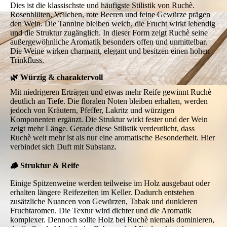
Dies ist die klassischste und häufigste Stilistik von Ruchè.
Rosenblüten, Veilchen, rote Beeren und feine Gewürze prägen
den Wein. Die Tannine bleiben weich, die Frucht wirkt lebendig
und die Struktur zugänglich. In dieser Form zeigt Ruchè seine
außergewöhnliche Aromatik besonders offen und unmittelbar.
Die Weine wirken charmant, elegant und besitzen einen hohen
Trinkfluss.
🌿 Würzig & charaktervoll
Mit niedrigeren Erträgen und etwas mehr Reife gewinnt Ruchè
deutlich an Tiefe. Die floralen Noten bleiben erhalten, werden
jedoch von Kräutern, Pfeffer, Lakritz und würzigen
Komponenten ergänzt. Die Struktur wirkt fester und der Wein
zeigt mehr Länge. Gerade diese Stilistik verdeutlicht, dass
Ruchè weit mehr ist als nur eine aromatische Besonderheit. Hier
verbindet sich Duft mit Substanz.
🪵 Struktur & Reife
Einige Spitzenweine werden teilweise im Holz ausgebaut oder
erhalten längere Reifezeiten im Keller. Dadurch entstehen
zusätzliche Nuancen von Gewürzen, Tabak und dunkleren
Fruchtaromen. Die Textur wird dichter und die Aromatik
komplexer. Dennoch sollte Holz bei Ruchè niemals dominieren,