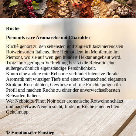
Ruchè
Piemonts rare Aromarebe mit Charakter
Ruchè gehört zu den seltensten und zugleich faszinierendsten
Rotweinsorten Italiens. Ihre Heimat liegt im Monferrato im
Piemont, wo sie auf wenigen hundert Hektar angebaut wird.
Trotz ihrer geringen Verbreitung besitzt die Rebsorte eine
außergewöhnlich eigenständige Persönlichkeit.
Kaum eine andere rote Rebsorte verbindet intensive florale
Aromatik mit würziger Tiefe und einer überraschend eleganten
Struktur. Rosenblüten, Gewürze und rote Früchte prägen ihr
Profil und machen Ruchè zu einer der unverwechselbarsten
Rebsorten Italiens.
Wer Nebbiolo, Pinot Noir oder aromatische Rotweine schätzt
und nach etwas Neuem sucht, findet in Ruchè einen echten
Geheimtipp.
✨ Emotionaler Einstieg