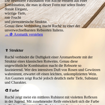
Die besondere Faszination von Ruchè entsteht aus einer
Kombination, die man in dieser Form nur selten findet:
florale Eleganz,
würzige Tiefe,
rote Frucht
und piemontesische Struktur.
Genau diese Verbindung macht Ruchè zu einer der
unverwechselbarsten Rebsorten Italiens.
→ 🍇 Aromatik verstehen
🍷 Struktur
Ruchè verbindet die Duftigkeit einer Aromarebsorte mit der
Struktur eines klassischen Rotweins. Genau diese
ungewöhnliche Kombination macht die Rebsorte so
faszinierend. Wer den intensiven Duft von Rosen und Gewürzen
wahrnimmt, erwartet oft einen leichten, unkomplizierten Wein.
Am Gaumen zeigt Ruchè jedoch deutlich mehr Tiefe, Substanz
und Charakter.
🎨 Farbe
Ruchè zeigt meist ein mittleres Rubinrot mit violetten Reflexen
in der Jugend. Mit zunehmender Reife entwickelt sich die Farbe