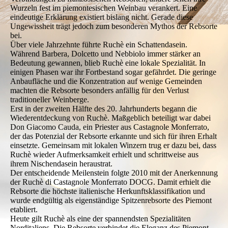
Wurzeln fest im piemontesischen Weinbau verankert. Eine
eindeutige Erklärung existiert bislang nicht. Gerade diese
Ungewissheit trägt jedoch zum besonderen Mythos der Rebsorte
bei.
Über viele Jahrzehnte führte Ruchè ein Schattendasein.
Während Barbera, Dolcetto und Nebbiolo immer stärker an
Bedeutung gewannen, blieb Ruchè eine lokale Spezialität. In
einigen Phasen war ihr Fortbestand sogar gefährdet. Die geringe
Anbaufläche und die Konzentration auf wenige Gemeinden
machten die Rebsorte besonders anfällig für den Verlust
traditioneller Weinberge.
Erst in der zweiten Hälfte des 20. Jahrhunderts begann die
Wiederentdeckung von Ruchè. Maßgeblich beteiligt war dabei
Don Giacomo Cauda, ein Priester aus Castagnole Monferrato,
der das Potenzial der Rebsorte erkannte und sich für ihren Erhalt
einsetzte. Gemeinsam mit lokalen Winzern trug er dazu bei, dass
Ruchè wieder Aufmerksamkeit erhielt und schrittweise aus
ihrem Nischendasein heraustrat.
Der entscheidende Meilenstein folgte 2010 mit der Anerkennung
der Ruchè di Castagnole Monferrato DOCG. Damit erhielt die
Rebsorte die höchste italienische Herkunftsklassifikation und
wurde endgültig als eigenständige Spitzenrebsorte des Piemont
etabliert.
Heute gilt Ruchè als eine der spannendsten Spezialitäten
Norditaliens. Die Rebsorte verbindet die Eleganz des Piemont