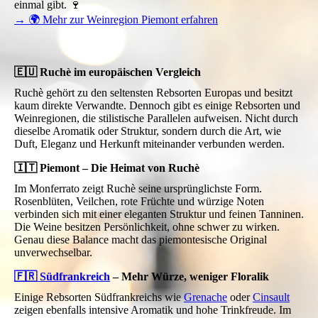
einmal gibt. 🍷
→ 🌍 Mehr zur Weinregion Piemont erfahren
🇪🇺 Ruchè im europäischen Vergleich
Ruchè gehört zu den seltensten Rebsorten Europas und besitzt
kaum direkte Verwandte. Dennoch gibt es einige Rebsorten und
Weinregionen, die stilistische Parallelen aufweisen. Nicht durch
dieselbe Aromatik oder Struktur, sondern durch die Art, wie
Duft, Eleganz und Herkunft miteinander verbunden werden.
🇮🇹 Piemont – Die Heimat von Ruchè
Im Monferrato zeigt Ruchè seine ursprünglichste Form.
Rosenblüten, Veilchen, rote Früchte und würzige Noten
verbinden sich mit einer eleganten Struktur und feinen Tanninen.
Die Weine besitzen Persönlichkeit, ohne schwer zu wirken.
Genau diese Balance macht das piemontesische Original
unverwechselbar.
🇫🇷 Südfrankreich
– Mehr Würze, weniger Floralik
Einige Rebsorten Südfrankreichs wie
Grenache
oder
Cinsault
zeigen ebenfalls intensive Aromatik und hohe Trinkfreude. Im