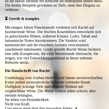
da die florale Identität der Rebsorte im Mittelpunkt stehen muss.
Die besten Beispiele gewinnen an Tiefe, ohne ihre Eleganz zu
verlieren.
⏳ Gereift & komplex
Mit einigen Jahren Flaschenreife verändert sich Ruchè auf
faszinierende Weise. Die frischen Rosenblüten entwickeln sich
zu getrockneten Blüten, während Kräuter, Leder, Tabak und
balsamische Noten hinzukommen. Die Struktur wird
harmonischer und die einzelnen Aromen verschmelzen
zunehmend miteinander. Große gereifte Ruchè-Weine besitzen
eine stille Komplexität, die viele Weinfreunde überrascht. Sie
zeigen, wie viel Entwicklungspotenzial in dieser seltenen
Rebsorte steckt.
Die Handschrift von Ruchè
Unabhängig vom Ausbau bleibt Ruchè immer unverwechselbar.
Keine andere piemontesische Rebsorte verbindet florale
Duftigkeit, würzige Tiefe und elegante Struktur auf
vergleichbare Weise. Die Weine wirken selten schwer, aber
niemals belanglos.
Sie leben von Persönlichkeit.
Nicht von Kraft.
Und genau darin liegt ihre besondere Stärke. 🍷