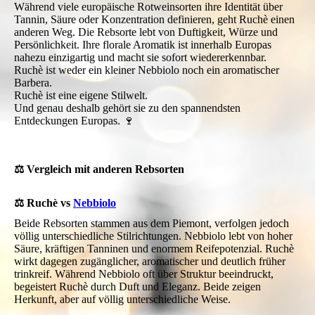
Während viele europäische Rotweinsorten ihre Identität über
Tannin, Säure oder Konzentration definieren, geht Ruchè einen
anderen Weg. Die Rebsorte lebt von Duftigkeit, Würze und
Persönlichkeit. Ihre florale Aromatik ist innerhalb Europas
nahezu einzigartig und macht sie sofort wiedererkennbar.
Ruchè ist weder ein kleiner Nebbiolo noch ein aromatischer
Barbera.
Ruchè ist eine eigene Stilwelt.
Und genau deshalb gehört sie zu den spannendsten
Entdeckungen Europas. 🍷
⚖️ Vergleich mit anderen Rebsorten
⚖️ Ruchè vs
Nebbiolo
Beide Rebsorten stammen aus dem Piemont, verfolgen jedoch
völlig unterschiedliche Stilrichtungen. Nebbiolo lebt von hoher
Säure, kräftigen Tanninen und enormem Reifepotenzial. Ruchè
wirkt dagegen zugänglicher, aromatischer und deutlich früher
trinkreif. Während Nebbiolo oft über Struktur beeindruckt,
begeistert Ruchè durch Duft und Eleganz. Beide zeigen
Herkunft, aber auf völlig unterschiedliche Weise.