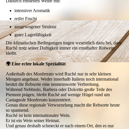
Dadurch entstehen Weine mit:
intensiver Aromatik
reifer Frucht
ausgewogener Struktur
guter Lagerfähigkeit
Die klimatischen Bedingungen tragen wesentlich dazu bei, dass
Ruchè trotz seiner Duftigkeit immer ein ernsthafter Rotwein
bleibt.
🌍 Eine echte lokale Spezialität
Außerhalb des Monferrato wird Ruchè nur in sehr kleinen
Mengen angebaut. Weder innerhalb Italiens noch international
besitzt die Rebsorte eine nennenswerte Verbreitung.
Während Nebbiolo, Barbera oder Dolcetto große Teile des
Piemont prägen, bleibt Ruchè auf wenige Hügel rund um
Castagnole Monferrato konzentriert.
Genau diese regionale Verwurzelung macht die Rebsorte heute
so spannend.
Ruchè ist kein internationaler Wein.
Er ist ein Wein seiner Heimat.
Und genau deshalb schmeckt er nach einem Ort, den es nur