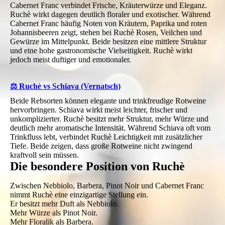
Cabernet Franc verbindet Frische, Kräuterwürze und Eleganz.
Ruchè wirkt dagegen deutlich floraler und exotischer. Während
Cabernet Franc häufig Noten von Kräutern, Paprika und roten
Johannisbeeren zeigt, stehen bei Ruchè Rosen, Veilchen und
Gewürze im Mittelpunkt. Beide besitzen eine mittlere Struktur
und eine hohe gastronomische Vielseitigkeit. Ruchè wirkt
jedoch meist duftiger und emotionaler.
⚖️ Ruchè vs Schiava (Vernatsch)
Beide Rebsorten können elegante und trinkfreudige Rotweine
hervorbringen. Schiava wirkt meist leichter, frischer und
unkomplizierter. Ruchè besitzt mehr Struktur, mehr Würze und
deutlich mehr aromatische Intensität. Während Schiava oft vom
Trinkfluss lebt, verbindet Ruchè Leichtigkeit mit zusätzlicher
Tiefe. Beide zeigen, dass große Rotweine nicht zwingend
kraftvoll sein müssen.
Die besondere Position von Ruchè
Zwischen Nebbiolo, Barbera, Pinot Noir und Cabernet Franc
nimmt Ruchè eine einzigartige Stellung ein.
Er besitzt mehr Duft als Nebbiolo.
Mehr Würze als Pinot Noir.
Mehr Floralik als Barbera.