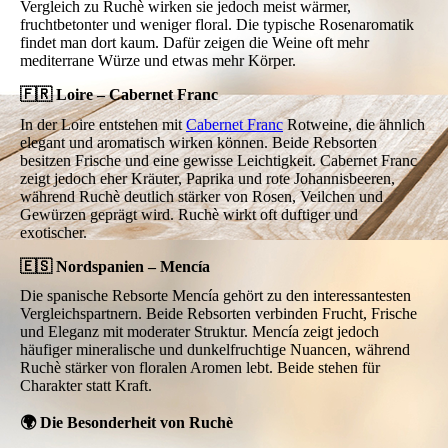
Vergleich zu Ruchè wirken sie jedoch meist wärmer,
fruchtbetonter und weniger floral. Die typische Rosenaromatik
findet man dort kaum. Dafür zeigen die Weine oft mehr
mediterrane Würze und etwas mehr Körper.
🇫🇷 Loire – Cabernet Franc
In der Loire entstehen mit
Cabernet Franc
Rotweine, die ähnlich
elegant und aromatisch wirken können. Beide Rebsorten
besitzen Frische und eine gewisse Leichtigkeit. Cabernet Franc
zeigt jedoch eher Kräuter, Paprika und rote Johannisbeeren,
während Ruchè deutlich stärker von Rosen, Veilchen und
Gewürzen geprägt wird. Ruchè wirkt oft duftiger und
exotischer.
🇪🇸 Nordspanien – Mencía
Die spanische Rebsorte Mencía gehört zu den interessantesten
Vergleichspartnern. Beide Rebsorten verbinden Frucht, Frische
und Eleganz mit moderater Struktur. Mencía zeigt jedoch
häufiger mineralische und dunkelfruchtige Nuancen, während
Ruchè stärker von floralen Aromen lebt. Beide stehen für
Charakter statt Kraft.
🌍 Die Besonderheit von Ruchè