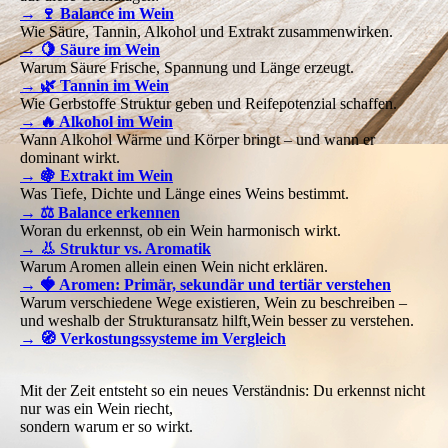
→ 🍷 Balance im Wein
Wie Säure, Tannin, Alkohol und Extrakt zusammenwirken.
→ 🍋 Säure im Wein
Warum Säure Frische, Spannung und Länge erzeugt.
→ 🌿 Tannin im Wein
Wie Gerbstoffe Struktur geben und Reifepotenzial schaffen.
→ 🔥 Alkohol im Wein
Wann Alkohol Wärme und Körper bringt – und wann er
dominant wirkt.
→ 🍇 Extrakt im Wein
Was Tiefe, Dichte und Länge eines Weins bestimmt.
→ ⚖️ Balance erkennen
Woran du erkennst, ob ein Wein harmonisch wirkt.
→ 👃 Struktur vs. Aromatik
Warum Aromen allein einen Wein nicht erklären.
→ 🍓 Aromen: Primär, sekundär und tertiär verstehen
Warum verschiedene Wege existieren, Wein zu beschreiben –
und weshalb der Strukturansatz hilft,Wein besser zu verstehen.
→ 🧭 Verkostungssysteme im Vergleich
Mit der Zeit entsteht so ein neues Verständnis:
Du erkennst nicht
nur was ein Wein riecht,
sondern warum er so wirkt.