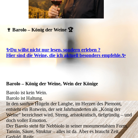
🍷 Barolo – König der Weine 🏆
✨Du willst nicht nur lesen, sondern erleben ?
Hier sind die Weine, die ich aktuell besonders empfehle.✨
Barolo – König der Weine, Wein der Könige
Barolo ist kein Wein.
Barolo ist Haltung.
In den sanften Hügeln der Langhe, im Herzen des Piemont,
entsteht ein Rotwein, der seit Jahrhunderten als „König der
Weine“ bezeichnet wird. Streng, aristokratisch, tiefgründig – und
doch voller Emotion.
Der Barolo steht für Nebbiolo in seiner monumentalsten Form.
Tannin, Säure, Struktur – alles ist da. Aber es braucht Zeit.
Geduld. Reife.