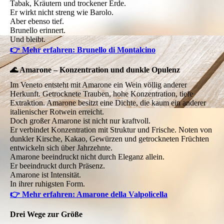
Tabak, Kräutern und trockener Erde.
Er wirkt nicht streng wie Barolo.
Aber ebenso tief.
Brunello erinnert.
Und bleibt.
👉 Mehr erfahren: Brunello di Montalcino
🌊 Amarone – Konzentration und dunkle Opulenz
Im Veneto entsteht mit Amarone ein Wein völlig anderer
Herkunft. Getrocknete Trauben, hohe Konzentration, tiefe
Extraktion. Amarone besitzt eine Dichte, die kaum ein anderer
italienischer Rotwein erreicht.
Doch großer Amarone ist nicht nur kraftvoll.
Er verbindet Konzentration mit Struktur und Frische. Noten von
dunkler Kirsche, Kakao, Gewürzen und getrockneten Früchten
entwickeln sich über Jahrzehnte.
Amarone beeindruckt nicht durch Eleganz allein.
Er beeindruckt durch Präsenz.
Amarone ist Intensität.
In ihrer ruhigsten Form.
👉 Mehr erfahren: Amarone della Valpolicella
Drei Wege zur Größe