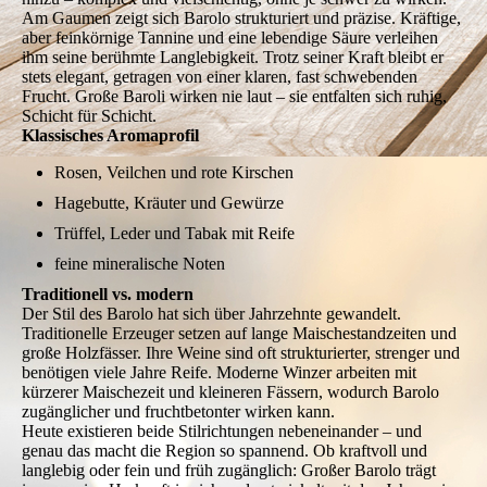
Am Gaumen zeigt sich Barolo strukturiert und präzise. Kräftige,
aber feinkörnige Tannine und eine lebendige Säure verleihen
ihm seine berühmte Langlebigkeit. Trotz seiner Kraft bleibt er
stets elegant, getragen von einer klaren, fast schwebenden
Frucht. Große Baroli wirken nie laut – sie entfalten sich ruhig,
Schicht für Schicht.
Klassisches Aromaprofil
Rosen, Veilchen und rote Kirschen
Hagebutte, Kräuter und Gewürze
Trüffel, Leder und Tabak mit Reife
feine mineralische Noten
Traditionell vs. modern
Der Stil des Barolo hat sich über Jahrzehnte gewandelt.
Traditionelle Erzeuger setzen auf lange Maischestandzeiten und
große Holzfässer. Ihre Weine sind oft strukturierter, strenger und
benötigen viele Jahre Reife. Moderne Winzer arbeiten mit
kürzerer Maischezeit und kleineren Fässern, wodurch Barolo
zugänglicher und fruchtbetonter wirken kann.
Heute existieren beide Stilrichtungen nebeneinander – und
genau das macht die Region so spannend. Ob kraftvoll und
langlebig oder fein und früh zugänglich: Großer Barolo trägt