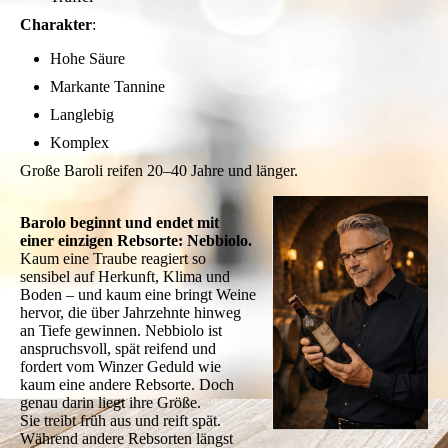
Charakter
:
Hohe Säure
Markante Tannine
Langlebig
Komplex
Große Baroli reifen 20–40 Jahre und länger.
Barolo beginnt und endet mit
einer einzigen Rebsorte: Nebbiolo.
Kaum eine Traube reagiert so
sensibel auf Herkunft, Klima und
Boden – und kaum eine bringt Weine
hervor, die über Jahrzehnte hinweg
an Tiefe gewinnen. Nebbiolo ist
anspruchsvoll, spät reifend und
fordert vom Winzer Geduld wie
kaum eine andere Rebsorte. Doch
genau darin liegt ihre Größe.
Sie treibt früh aus und reift spät.
Während andere Rebsorten längst