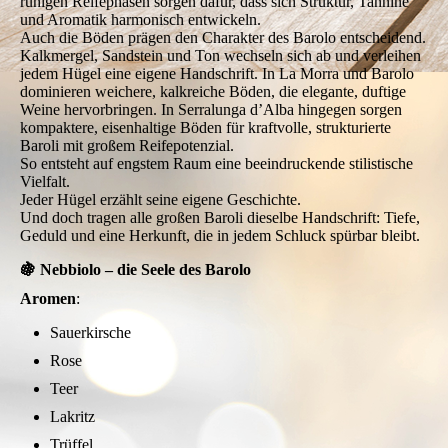
ruhigen Reifephasen sorgen dafür, dass sich Struktur, Tannine
und Aromatik harmonisch entwickeln.
Auch die Böden prägen den Charakter des Barolo entscheidend.
Kalkmergel, Sandstein und Ton wechseln sich ab und verleihen
jedem Hügel eine eigene Handschrift. In La Morra und Barolo
dominieren weichere, kalkreiche Böden, die elegante, duftige
Weine hervorbringen. In Serralunga d’Alba hingegen sorgen
kompaktere, eisenhaltige Böden für kraftvolle, strukturierte
Baroli mit großem Reifepotenzial.
So entsteht auf engstem Raum eine beeindruckende stilistische
Vielfalt.
Jeder Hügel erzählt seine eigene Geschichte.
Und doch tragen alle großen Baroli dieselbe Handschrift: Tiefe,
Geduld und eine Herkunft, die in jedem Schluck spürbar bleibt.
🍇 Nebbiolo – die Seele des Barolo
Aromen
:
Sauerkirsche
Rose
Teer
Lakritz
Trüffel