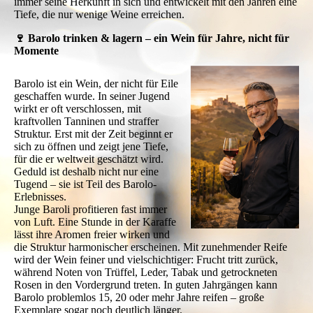
immer seine Herkunft in sich und entwickelt mit den Jahren eine
Tiefe, die nur wenige Weine erreichen.
🍷 Barolo trinken & lagern – ein Wein für Jahre, nicht für
Momente
Barolo ist ein Wein, der nicht für Eile
geschaffen wurde. In seiner Jugend
wirkt er oft verschlossen, mit
kraftvollen Tanninen und straffer
Struktur. Erst mit der Zeit beginnt er
sich zu öffnen und zeigt jene Tiefe,
für die er weltweit geschätzt wird.
Geduld ist deshalb nicht nur eine
Tugend – sie ist Teil des Barolo-
Erlebnisses.
Junge Baroli profitieren fast immer
von Luft. Eine Stunde in der Karaffe
lässt ihre Aromen freier wirken und
die Struktur harmonischer erscheinen. Mit zunehmender Reife
wird der Wein feiner und vielschichtiger: Frucht tritt zurück,
während Noten von Trüffel, Leder, Tabak und getrockneten
Rosen in den Vordergrund treten. In guten Jahrgängen kann
Barolo problemlos 15, 20 oder mehr Jahre reifen – große
Exemplare sogar noch deutlich länger.