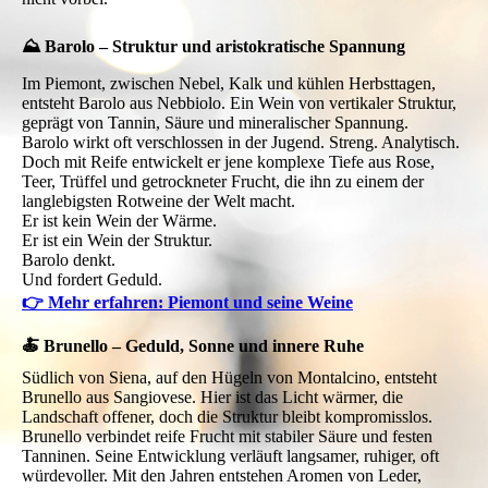
⛰️ Barolo – Struktur und aristokratische Spannung
Im Piemont, zwischen Nebel, Kalk und kühlen Herbsttagen,
entsteht Barolo aus Nebbiolo. Ein Wein von vertikaler Struktur,
geprägt von Tannin, Säure und mineralischer Spannung.
Barolo wirkt oft verschlossen in der Jugend. Streng. Analytisch.
Doch mit Reife entwickelt er jene komplexe Tiefe aus Rose,
Teer, Trüffel und getrockneter Frucht, die ihn zu einem der
langlebigsten Rotweine der Welt macht.
Er ist kein Wein der Wärme.
Er ist ein Wein der Struktur.
Barolo denkt.
Und fordert Geduld.
👉 Mehr erfahren: Piemont und seine Weine
🍝 Brunello – Geduld, Sonne und innere Ruhe
Südlich von Siena, auf den Hügeln von Montalcino, entsteht
Brunello aus Sangiovese. Hier ist das Licht wärmer, die
Landschaft offener, doch die Struktur bleibt kompromisslos.
Brunello verbindet reife Frucht mit stabiler Säure und festen
Tanninen. Seine Entwicklung verläuft langsamer, ruhiger, oft
würdevoller. Mit den Jahren entstehen Aromen von Leder,