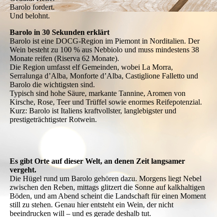
Barolo fordert.
Und belohnt.
Barolo in 30 Sekunden erklärt
Barolo ist eine DOCG-Region im Piemont in Norditalien. Der
Wein besteht zu 100 % aus Nebbiolo und muss mindestens 38
Monate reifen (Riserva 62 Monate).
Die Region umfasst elf Gemeinden, wobei La Morra,
Serralunga d’Alba, Monforte d’Alba, Castiglione Falletto und
Barolo die wichtigsten sind.
Typisch sind hohe Säure, markante Tannine, Aromen von
Kirsche, Rose, Teer und Trüffel sowie enormes Reifepotenzial.
Kurz: Barolo ist Italiens kraftvollster, langlebigster und
prestigeträchtigster Rotwein.
Es gibt Orte auf dieser Welt, an denen Zeit langsamer
vergeht.
Die Hügel rund um Barolo gehören dazu. Morgens liegt Nebel
zwischen den Reben, mittags glitzert die Sonne auf kalkhaltigen
Böden, und am Abend scheint die Landschaft für einen Moment
still zu stehen. Genau hier entsteht ein Wein, der nicht
beeindrucken will – und es gerade deshalb tut.