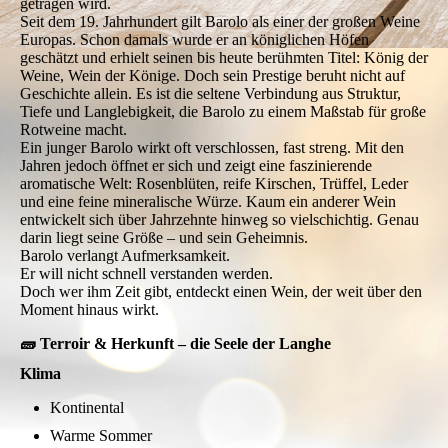
getragen wird.
Seit dem 19. Jahrhundert gilt Barolo als einer der großen Weine
Europas. Schon damals wurde er an königlichen Höfen
geschätzt und erhielt seinen bis heute berühmten Titel: König der
Weine, Wein der Könige. Doch sein Prestige beruht nicht auf
Geschichte allein. Es ist die seltene Verbindung aus Struktur,
Tiefe und Langlebigkeit, die Barolo zu einem Maßstab für große
Rotweine macht.
Ein junger Barolo wirkt oft verschlossen, fast streng. Mit den
Jahren jedoch öffnet er sich und zeigt eine faszinierende
aromatische Welt: Rosenblüten, reife Kirschen, Trüffel, Leder
und eine feine mineralische Würze. Kaum ein anderer Wein
entwickelt sich über Jahrzehnte hinweg so vielschichtig. Genau
darin liegt seine Größe – und sein Geheimnis.
Barolo verlangt Aufmerksamkeit.
Er will nicht schnell verstanden werden.
Doch wer ihm Zeit gibt, entdeckt einen Wein, der weit über den
Moment hinaus wirkt.
🧱 Terroir & Herkunft – die Seele der Langhe
Klima
Kontinental
Warme Sommer