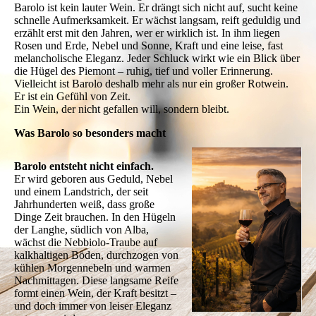
Barolo ist kein lauter Wein. Er drängt sich nicht auf, sucht keine
schnelle Aufmerksamkeit. Er wächst langsam, reift geduldig und
erzählt erst mit den Jahren, wer er wirklich ist. In ihm liegen
Rosen und Erde, Nebel und Sonne, Kraft und eine leise, fast
melancholische Eleganz. Jeder Schluck wirkt wie ein Blick über
die Hügel des Piemont – ruhig, tief und voller Erinnerung.
Vielleicht ist Barolo deshalb mehr als nur ein großer Rotwein.
Er ist ein Gefühl von Zeit.
Ein Wein, der nicht gefallen will, sondern bleibt.
Was Barolo so besonders macht
Barolo entsteht nicht einfach.
Er wird geboren aus Geduld, Nebel
und einem Landstrich, der seit
Jahrhunderten weiß, dass große
Dinge Zeit brauchen. In den Hügeln
der Langhe, südlich von Alba,
wächst die Nebbiolo-Traube auf
kalkhaltigen Böden, durchzogen von
kühlen Morgennebeln und warmen
Nachmittagen. Diese langsame Reife
formt einen Wein, der Kraft besitzt –
und doch immer von leiser Eleganz