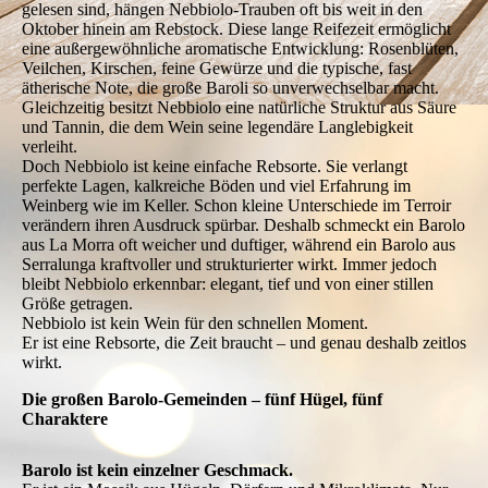
gelesen sind, hängen Nebbiolo-Trauben oft bis weit in den
Oktober hinein am Rebstock. Diese lange Reifezeit ermöglicht
eine außergewöhnliche aromatische Entwicklung: Rosenblüten,
Veilchen, Kirschen, feine Gewürze und die typische, fast
ätherische Note, die große Baroli so unverwechselbar macht.
Gleichzeitig besitzt Nebbiolo eine natürliche Struktur aus Säure
und Tannin, die dem Wein seine legendäre Langlebigkeit
verleiht.
Doch Nebbiolo ist keine einfache Rebsorte. Sie verlangt
perfekte Lagen, kalkreiche Böden und viel Erfahrung im
Weinberg wie im Keller. Schon kleine Unterschiede im Terroir
verändern ihren Ausdruck spürbar. Deshalb schmeckt ein Barolo
aus La Morra oft weicher und duftiger, während ein Barolo aus
Serralunga kraftvoller und strukturierter wirkt. Immer jedoch
bleibt Nebbiolo erkennbar: elegant, tief und von einer stillen
Größe getragen.
Nebbiolo ist kein Wein für den schnellen Moment.
Er ist eine Rebsorte, die Zeit braucht – und genau deshalb zeitlos
wirkt.
Die großen Barolo-Gemeinden – fünf Hügel, fünf
Charaktere
Barolo ist kein einzelner Geschmack.