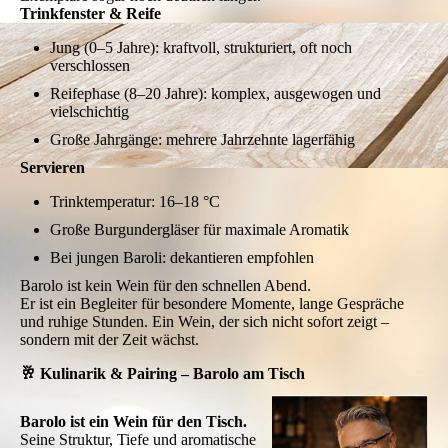
Trinkfenster & Reife
Jung (0–5 Jahre): kraftvoll, strukturiert, oft noch
verschlossen
Reifephase (8–20 Jahre): komplex, ausgewogen und
vielschichtig
Große Jahrgänge: mehrere Jahrzehnte lagerfähig
Servieren
Trinktemperatur: 16–18 °C
Große Burgundergläser für maximale Aromatik
Bei jungen Baroli: dekantieren empfohlen
Barolo ist kein Wein für den schnellen Abend.
Er ist ein Begleiter für besondere Momente, lange Gespräche
und ruhige Stunden. Ein Wein, der sich nicht sofort zeigt –
sondern mit der Zeit wächst.
🥂 Kulinarik & Pairing – Barolo am Tisch
Barolo ist ein Wein für den Tisch.
Seine Struktur, Tiefe und aromatische