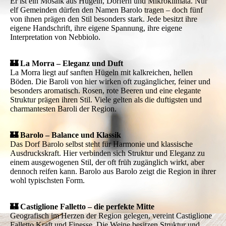
Er ist ein Mosaik aus Hügeln, Dörfern und Mikroklimata. Nur
elf Gemeinden dürfen den Namen Barolo tragen – doch fünf
von ihnen prägen den Stil besonders stark. Jede besitzt ihre
eigene Handschrift, ihre eigene Spannung, ihre eigene
Interpretation von Nebbiolo.
🏰 La Morra – Eleganz und Duft
La Morra liegt auf sanften Hügeln mit kalkreichen, hellen
Böden. Die Baroli von hier wirken oft zugänglicher, feiner und
besonders aromatisch. Rosen, rote Beeren und eine elegante
Struktur prägen ihren Stil. Viele gelten als die duftigsten und
charmantesten Baroli der Region.
🏰 Barolo – Balance und Klassik
Das Dorf Barolo selbst steht für Harmonie und klassische
Ausdruckskraft. Hier verbinden sich Struktur und Eleganz zu
einem ausgewogenen Stil, der oft früh zugänglich wirkt, aber
dennoch reifen kann. Barolo aus Barolo zeigt die Region in ihrer
wohl typischsten Form.
🏰 Castiglione Falletto – die perfekte Mitte
Geografisch im Herzen der Region gelegen, vereint Castiglione
Falletto Kraft und Finesse. Die Weine besitzen Struktur und