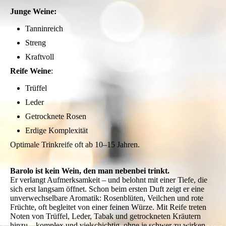
Junge Weine:
Tanninreich
Streng
Kraftvoll
Reife Weine
:
Trüffel
Leder
Getrocknete Rosen
Erdige Komplexität
Optimale Trinkreife oft ab 10–15 Jahren.
Barolo ist kein Wein, den man nebenbei trinkt.
Er verlangt Aufmerksamkeit – und belohnt mit einer Tiefe, die
sich erst langsam öffnet. Schon beim ersten Duft zeigt er eine
unverwechselbare Aromatik: Rosenblüten, Veilchen und rote
Früchte, oft begleitet von einer feinen Würze. Mit Reife treten
Noten von Trüffel, Leder, Tabak und getrockneten Kräutern
hinzu – komplex und vielschichtig, ohne je schwer zu wirken.