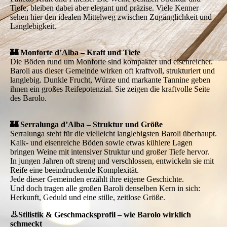
Tiefe, bleiben dabei aber elegant und präzise. Viele Kenner
sehen hier den idealen Mittelweg zwischen Zugänglichkeit und
Langlebigkeit.
🏰 Monforte d’Alba – Kraft und Tiefe
Die Böden rund um Monforte sind kompakter und eisenreicher.
Baroli aus dieser Gemeinde wirken oft kraftvoll, strukturiert und
langlebig. Dunkle Frucht, Würze und markante Tannine geben
ihnen ein großes Reifepotenzial. Sie zeigen die kraftvolle Seite
des Barolo.
🏰 Serralunga d’Alba – Struktur und Größe
Serralunga steht für die vielleicht langlebigsten Baroli überhaupt.
Kalk- und eisenreiche Böden sowie etwas kühlere Lagen
bringen Weine mit intensiver Struktur und großer Tiefe hervor.
In jungen Jahren oft streng und verschlossen, entwickeln sie mit
Reife eine beeindruckende Komplexität.
Jede dieser Gemeinden erzählt ihre eigene Geschichte.
Und doch tragen alle großen Baroli denselben Kern in sich:
Herkunft, Geduld und eine stille, zeitlose Größe.
👃Stilistik & Geschmacksprofil – wie Barolo wirklich
schmeckt