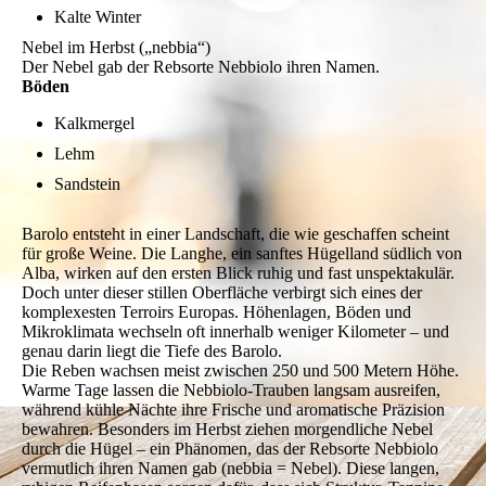
Kalte Winter
Nebel im Herbst („nebbia“)
Der Nebel gab der Rebsorte Nebbiolo ihren Namen.
Böden
Kalkmergel
Lehm
Sandstein
Barolo entsteht in einer Landschaft, die wie geschaffen scheint
für große Weine. Die Langhe, ein sanftes Hügelland südlich von
Alba, wirken auf den ersten Blick ruhig und fast unspektakulär.
Doch unter dieser stillen Oberfläche verbirgt sich eines der
komplexesten Terroirs Europas. Höhenlagen, Böden und
Mikroklimata wechseln oft innerhalb weniger Kilometer – und
genau darin liegt die Tiefe des Barolo.
Die Reben wachsen meist zwischen 250 und 500 Metern Höhe.
Warme Tage lassen die Nebbiolo-Trauben langsam ausreifen,
während kühle Nächte ihre Frische und aromatische Präzision
bewahren. Besonders im Herbst ziehen morgendliche Nebel
durch die Hügel – ein Phänomen, das der Rebsorte Nebbiolo
vermutlich ihren Namen gab (nebbia = Nebel). Diese langen,