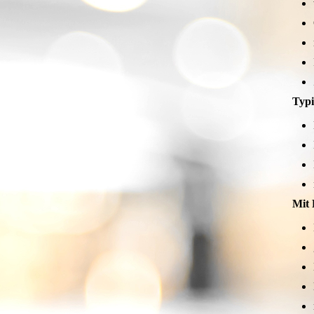
Gamay
Garganega
Gewürztraminer
Typ
Glera
Grechetto
Greco Bianco
Greco Nero
Mit 
Grenache
Grenache Blanc
Grignolino