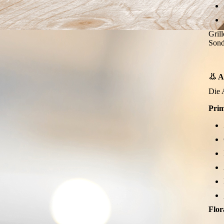
Cortese
Corvina
Grill
Sond
Dolcetto
Fetească Neagră
👃 A
Die A
Fiano
Pri
Fiano Minutolo
Frappato
Friulano
Furmint
Gaglioppo
Flor