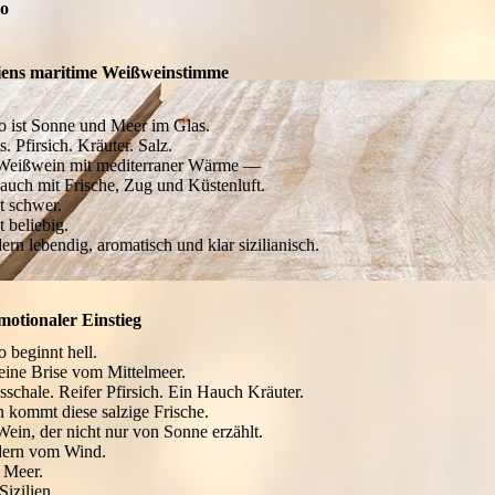
lo
liens maritime Weißweinstimme
lo ist Sonne und Meer im Glas.
s. Pfirsich. Kräuter. Salz.
Weißwein mit mediterraner Wärme —
 auch mit Frische, Zug und Küstenluft.
t schwer.
 beliebig.
ern lebendig, aromatisch und klar sizilianisch.
otionaler Einstieg
o beginnt hell.
eine Brise vom Mittelmeer.
usschale. Reifer Pfirsich. Ein Hauch Kräuter.
 kommt diese salzige Frische.
Wein, der nicht nur von Sonne erzählt.
ern vom Wind.
 Meer.
Sizilien.