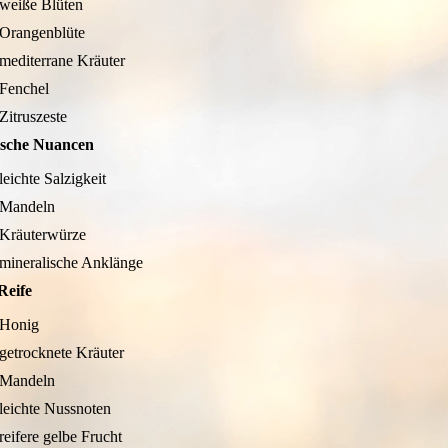
weiße Blüten
Orangenblüte
mediterrane Kräuter
Fenchel
Zitruszeste
ische Nuancen
leichte Salzigkeit
Mandeln
Kräuterwürze
mineralische Anklänge
Reife
Honig
getrocknete Kräuter
Mandeln
leichte Nussnoten
reifere gelbe Frucht