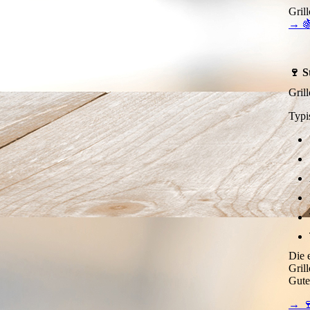
Grillo
Gril
→ 🍇
Grüner Veltliner
🍷 S
Insolia
Grill
Lagrein
Typi
Lambrusco
Lemberger
Magliocco
Mantonico
Die 
Malvasia
Grill
Gute
Malvasia Nera
→ 🍷