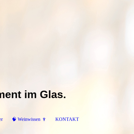
ment im Glas.
er
🧠 Weinwissen 🍷
KONTAKT