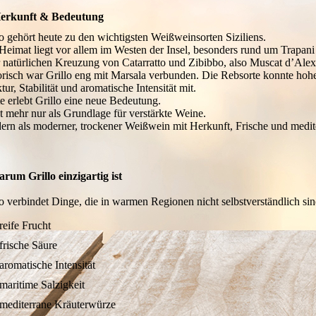
erkunft & Bedeutung
lo gehört heute zu den wichtigsten Weißweinsorten Siziliens.
 Heimat liegt vor allem im Westen der Insel, besonders rund um Trapani
r natürlichen Kreuzung von Catarratto und Zibibbo, also Muscat d’Alex
orisch war Grillo eng mit Marsala verbunden. Die Rebsorte konnte hohe
tur, Stabilität und aromatische Intensität mit.
e erlebt Grillo eine neue Bedeutung.
t mehr nur als Grundlage für verstärkte Weine.
ern als moderner, trockener Weißwein mit Herkunft, Frische und medite
rum Grillo einzigartig ist
lo verbindet Dinge, die in warmen Regionen nicht selbstverständlich sin
reife Frucht
frische Säure
aromatische Intensität
maritime Salzigkeit
mediterrane Kräuterwürze