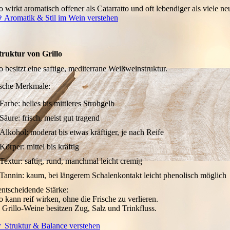
lo wirkt aromatisch offener als Catarratto und oft lebendiger als viele 
 Aromatik & Stil im Wein verstehen
truktur von Grillo
o besitzt eine saftige, mediterrane Weißweinstruktur.
sche Merkmale:
Farbe: helles bis mittleres Strohgelb
Säure: frisch, meist gut tragend
Alkohol: moderat bis etwas kräftiger, je nach Reife
Körper: mittel bis kräftig
Textur: saftig, rund, manchmal leicht cremig
Tannin: kaum, bei längerem Schalenkontakt leicht phenolisch möglich
entscheidende Stärke:
o kann reif wirken, ohne die Frische zu verlieren.
 Grillo-Weine besitzen Zug, Salz und Trinkfluss.
 Struktur & Balance verstehen