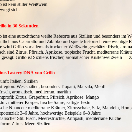
o ist kein stiller Weißwein.
ewegt sich.
illo in 30 Sekunden
lo ist eine autochthone weiße Rebsorte aus Sizilien und besonders im Wes
utlich aus Catarratto und Zibibbo und spielte historisch eine wichtige R
 wird Grillo vor allem als trockener Weißwein geschätzt: frisch, aromati
sch sind Zitrus, Pfirsich, Aprikose, tropische Frucht, mediterrane Kräut
 gesagt: Grillo ist Siziliens frischer, aromatischer Küstenweißwein — 
ine-Tastery DNA von Grillo
nft: Italien, Sizilien
tregion: Westsizilien, besonders Trapani, Marsala, Menfi
 frisch, aromatisch, mediterran, maritim
htprofil: Zitrus, Grapefruit, Pfirsich, Aprikose, Mango
tur: mittlerer Körper, frische Säure, saftige Textur
sche Nuancen: mediterrane Kräuter, Zitrusschale, Salz, Mandeln, Honi
epotenzial: 3–6 Jahre, hochwertige Beispiele 6–8 Jahre+
narischer Stil: Fisch, Meeresfrüchte, Antipasti, mediterrane Küche
form: Zitrus. Meer. Sizilien.