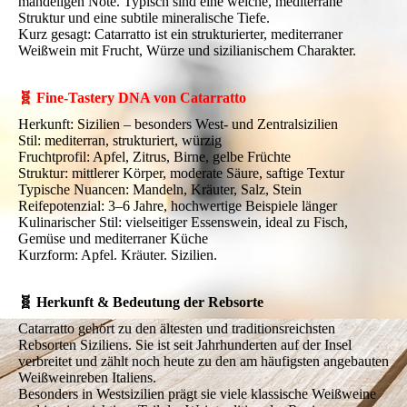
mandeligen Note. Typisch sind eine weiche, mediterrane
Struktur und eine subtile mineralische Tiefe.
Kurz gesagt: Catarratto ist ein strukturierter, mediterraner
Weißwein mit Frucht, Würze und sizilianischem Charakter.
🧬 Fine-Tastery DNA von Catarratto
Herkunft: Sizilien – besonders West- und Zentralsizilien
Stil: mediterran, strukturiert, würzig
Fruchtprofil: Apfel, Zitrus, Birne, gelbe Früchte
Struktur: mittlerer Körper, moderate Säure, saftige Textur
Typische Nuancen: Mandeln, Kräuter, Salz, Stein
Reifepotenzial: 3–6 Jahre, hochwertige Beispiele länger
Kulinarischer Stil: vielseitiger Essenswein, ideal zu Fisch,
Gemüse und mediterraner Küche
Kurzform: Apfel. Kräuter. Sizilien.
🧬 Herkunft & Bedeutung der Rebsorte
Catarratto gehört zu den ältesten und traditionsreichsten
Rebsorten Siziliens. Sie ist seit Jahrhunderten auf der Insel
verbreitet und zählt noch heute zu den am häufigsten angebauten
Weißweinreben Italiens.
Besonders in Westsizilien prägt sie viele klassische Weißweine