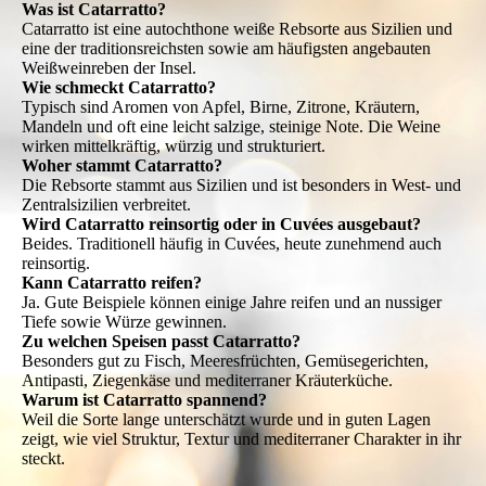
Was ist Catarratto?
Catarratto ist eine autochthone weiße Rebsorte aus Sizilien und
eine der traditionsreichsten sowie am häufigsten angebauten
Weißweinreben der Insel.
Wie schmeckt Catarratto?
Typisch sind Aromen von Apfel, Birne, Zitrone, Kräutern,
Mandeln und oft eine leicht salzige, steinige Note. Die Weine
wirken mittelkräftig, würzig und strukturiert.
Woher stammt Catarratto?
Die Rebsorte stammt aus Sizilien und ist besonders in West- und
Zentralsizilien verbreitet.
Wird Catarratto reinsortig oder in Cuvées ausgebaut?
Beides. Traditionell häufig in Cuvées, heute zunehmend auch
reinsortig.
Kann Catarratto reifen?
Ja. Gute Beispiele können einige Jahre reifen und an nussiger
Tiefe sowie Würze gewinnen.
Zu welchen Speisen passt Catarratto?
Besonders gut zu Fisch, Meeresfrüchten, Gemüsegerichten,
Antipasti, Ziegenkäse und mediterraner Kräuterküche.
Warum ist Catarratto spannend?
Weil die Sorte lange unterschätzt wurde und in guten Lagen
zeigt, wie viel Struktur, Textur und mediterraner Charakter in ihr
steckt.