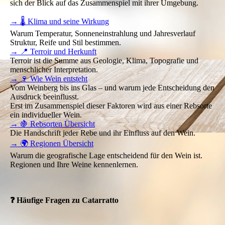
sich der Blick auf das Zusammenspiel mit ihrer Umgebung.
→ 🌡️ Klima und seine Wirkung
Warum Temperatur, Sonneneinstrahlung und Jahresverlauf
Struktur, Reife und Stil bestimmen.
→ 📍 Terroir und Herkunft
Terroir ist die Summe aus Geologie, Klima, Topografie und
menschlicher Interpretation.
→ 🍷 Wie Wein entsteht
Vom Weinberg bis ins Glas – und warum jede Entscheidung den
Ausdruck beeinflusst.
Erst im Zusammenspiel dieser Faktoren wird aus einer Rebsorte
ein individueller Wein.
→ 🍇 Rebsorten Übersicht
Die Handschrift jeder Rebe und ihr Einfluss auf den Wein.
→ 🌍 Regionen Übersicht
Warum die geografische Lage entscheidend für den Wein ist.
Regionen und Ihre Weine kennenlernen.
❓ Häufige Fragen zu Catarratto