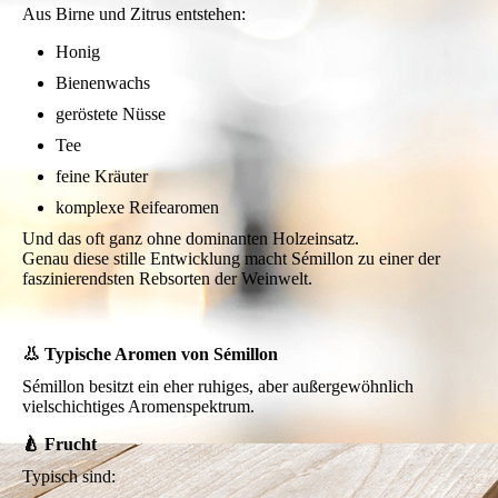
Aus Birne und Zitrus entstehen:
Honig
Bienenwachs
geröstete Nüsse
Tee
feine Kräuter
komplexe Reifearomen
Und das oft ganz ohne dominanten Holzeinsatz.
Genau diese stille Entwicklung macht Sémillon zu einer der
faszinierendsten Rebsorten der Weinwelt.
👃 Typische Aromen von Sémillon
Sémillon besitzt ein eher ruhiges, aber außergewöhnlich
vielschichtiges Aromenspektrum.
🍐 Frucht
Typisch sind: