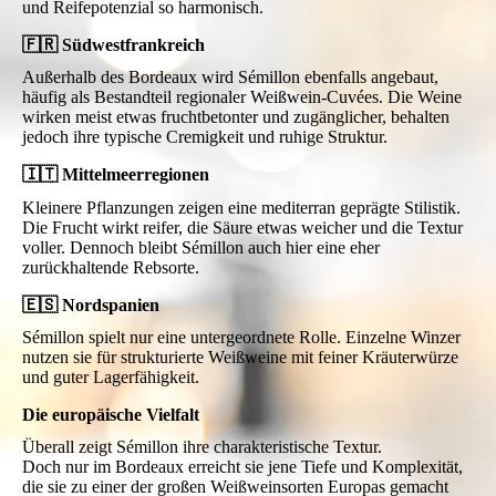
und Reifepotenzial so harmonisch.
🇫🇷 Südwestfrankreich
Außerhalb des Bordeaux wird Sémillon ebenfalls angebaut,
häufig als Bestandteil regionaler Weißwein-Cuvées. Die Weine
wirken meist etwas fruchtbetonter und zugänglicher, behalten
jedoch ihre typische Cremigkeit und ruhige Struktur.
🇮🇹 Mittelmeerregionen
Kleinere Pflanzungen zeigen eine mediterran geprägte Stilistik.
Die Frucht wirkt reifer, die Säure etwas weicher und die Textur
voller. Dennoch bleibt Sémillon auch hier eine eher
zurückhaltende Rebsorte.
🇪🇸 Nordspanien
Sémillon spielt nur eine untergeordnete Rolle. Einzelne Winzer
nutzen sie für strukturierte Weißweine mit feiner Kräuterwürze
und guter Lagerfähigkeit.
Die europäische Vielfalt
Überall zeigt Sémillon ihre charakteristische Textur.
Doch nur im Bordeaux erreicht sie jene Tiefe und Komplexität,
die sie zu einer der großen Weißweinsorten Europas gemacht