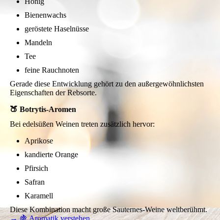
Honig
Bienenwachs
geröstete Haselnüsse
Mandeln
Tee
feine Rauchnoten
Gerade diese Entwicklung gehört zu den außergewöhnlichsten
Eigenschaften der Rebsorte.
🍑 Botrytis-Aromen
Bei edelsüßen Weinen treten zusätzlich hervor:
Aprikose
kandierte Orange
Pfirsich
Safran
Karamell
Diese Kombination macht große Sauternes-Weine weltberühmt.
→ 🍇 Aromatik verstehen