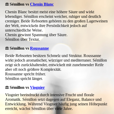
⚖️ Sémillon vs
Chenin Blanc
Chenin Blanc besitzt meist eine höhere Säure und wirkt
lebendiger. Sémillon erscheint weicher, ruhiger und deutlich
cremiger. Beide Rebsorten gehören zu den großen Lagerweinen
der Welt, entwickeln ihre Persönlichkeit jedoch auf
unterschiedliche Weise.
Chenin gewinnt Spannung über Säure.
Sémillon über Textur.
⚖️ Sémillon vs
Roussanne
Beide Rebsorten besitzen Schmelz und Struktur. Roussanne
wirkt jedoch aromatischer, würziger und mediterraner. Sémillon
zeigt sich zurückhaltender, entwickelt mit zunehmender Reife
aber oft noch größere Komplexität.
Roussanne spricht früher.
Sémillon spricht länger.
⚖️ Sémillon vs
Viognier
Viognier beeindruckt durch intensive Frucht und florale
Aromatik. Sémillon setzt dagegen auf Eleganz, Balance und
Entwicklung. Während Viognier häufig jung seinen Höhepunkt
erreicht, wächst Sémillon über viele Jahre.