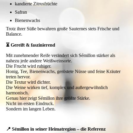
kandierte Zitrusfrüchte
Safran
Bienenwachs
Trotz ihrer Süße bewahren große Sauternes stets Frische und
Balance.
⏳ Gereift & faszinierend
Mit zunehmender Reife verändert sich Sémillon stärker als
nahezu jede andere Weißweinsorte.
Die Frucht wird ruhiger.
Honig, Tee, Bienenwachs, geröstete Nüsse und feine Kräuter
treten hervor.
Die Textur wird dichter.
Die Weine wirken tief, komplex und außergewöhnlich
harmonisch.
Genau hier zeigt Sémillon ihre größte Stärke.
Nicht im ersten Eindruck.
Sondern im langen Leben.
📍 Sémillon in seiner Heimatregion – die Referenz