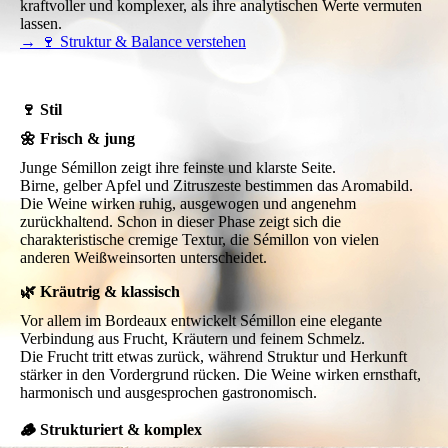
kraftvoller und komplexer, als ihre analytischen Werte vermuten
lassen.
→ 🍷 Struktur & Balance verstehen
🍷 Stil
🌼 Frisch & jung
Junge Sémillon zeigt ihre feinste und klarste Seite.
Birne, gelber Apfel und Zitruszeste bestimmen das Aromabild.
Die Weine wirken ruhig, ausgewogen und angenehm
zurückhaltend. Schon in dieser Phase zeigt sich die
charakteristische cremige Textur, die Sémillon von vielen
anderen Weißweinsorten unterscheidet.
🌿 Kräutrig & klassisch
Vor allem im Bordeaux entwickelt Sémillon eine elegante
Verbindung aus Frucht, Kräutern und feinem Schmelz.
Die Frucht tritt etwas zurück, während Struktur und Herkunft
stärker in den Vordergrund rücken. Die Weine wirken ernsthaft,
harmonisch und ausgesprochen gastronomisch.
🪵 Strukturiert & komplex