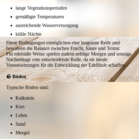
lange Vegetationsperioden
gemäßigte Temperaturen
ausreichende Wasserversorgung
kühle Nächte
Diese Bedingungen ermöglichen eine langsame Reife und
bewahren die Balance zwischen Frucht, Säure und Textur.
Für edelsüße Weine spielen zudem neblige Morgen und sonnige
Nachmittage eine entscheidende Rolle, da sie ideale
Voraussetzungen für die Entwicklung der Edelfäule schaffen.
🪨 Böden
Typische Böden sind:
Kalkstein
Kies
Lehm
Sand
Mergel