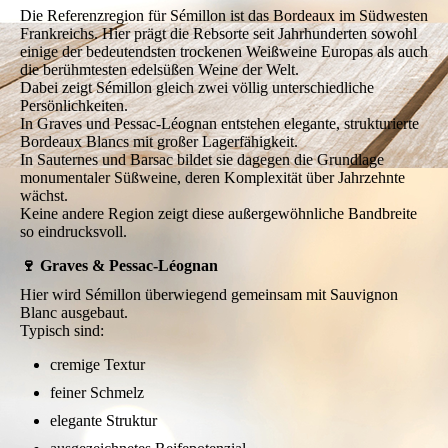
Die Referenzregion für Sémillon ist das Bordeaux im Südwesten
Frankreichs. Hier prägt die Rebsorte seit Jahrhunderten sowohl
einige der bedeutendsten trockenen Weißweine Europas als auch
die berühmtesten edelsüßen Weine der Welt.
Dabei zeigt Sémillon gleich zwei völlig unterschiedliche
Persönlichkeiten.
In Graves und Pessac-Léognan entstehen elegante, strukturierte
Bordeaux Blancs mit großer Lagerfähigkeit.
In Sauternes und Barsac bildet sie dagegen die Grundlage
monumentaler Süßweine, deren Komplexität über Jahrzehnte
wächst.
Keine andere Region zeigt diese außergewöhnliche Bandbreite
so eindrucksvoll.
🍷 Graves & Pessac-Léognan
Hier wird Sémillon überwiegend gemeinsam mit Sauvignon
Blanc ausgebaut.
Typisch sind:
cremige Textur
feiner Schmelz
elegante Struktur