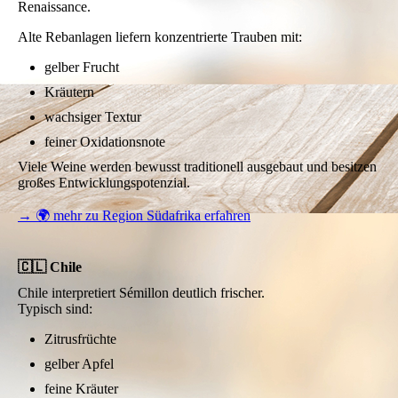
Renaissance.
Alte Rebanlagen liefern konzentrierte Trauben mit:
gelber Frucht
Kräutern
wachsiger Textur
feiner Oxidationsnote
Viele Weine werden bewusst traditionell ausgebaut und besitzen
großes Entwicklungspotenzial.
→ 🌍 mehr zu Region Südafrika erfahren
🇨🇱 Chile
Chile interpretiert Sémillon deutlich frischer.
Typisch sind:
Zitrusfrüchte
gelber Apfel
feine Kräuter