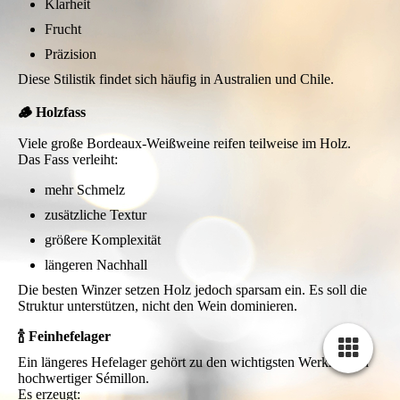
Klarheit
Frucht
Präzision
Diese Stilistik findet sich häufig in Australien und Chile.
🪵 Holzfass
Viele große Bordeaux-Weißweine reifen teilweise im Holz.
Das Fass verleiht:
mehr Schmelz
zusätzliche Textur
größere Komplexität
längeren Nachhall
Die besten Winzer setzen Holz jedoch sparsam ein. Es soll die
Struktur unterstützen, nicht den Wein dominieren.
🍾 Feinhefelager
Ein längeres Hefelager gehört zu den wichtigsten Werkzeugen
hochwertiger Sémillon.
Es erzeugt: