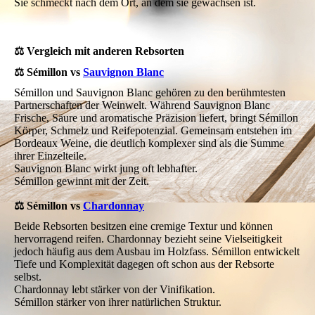
Sie schmeckt nach dem Ort, an dem sie gewachsen ist.
⚖️ Vergleich mit anderen Rebsorten
⚖️ Sémillon vs
Sauvignon Blanc
Sémillon und Sauvignon Blanc gehören zu den berühmtesten
Partnerschaften der Weinwelt. Während Sauvignon Blanc
Frische, Säure und aromatische Präzision liefert, bringt Sémillon
Körper, Schmelz und Reifepotenzial. Gemeinsam entstehen im
Bordeaux Weine, die deutlich komplexer sind als die Summe
ihrer Einzelteile.
Sauvignon Blanc wirkt jung oft lebhafter.
Sémillon gewinnt mit der Zeit.
⚖️ Sémillon vs
Chardonnay
Beide Rebsorten besitzen eine cremige Textur und können
hervorragend reifen. Chardonnay bezieht seine Vielseitigkeit
jedoch häufig aus dem Ausbau im Holzfass. Sémillon entwickelt
Tiefe und Komplexität dagegen oft schon aus der Rebsorte
selbst.
Chardonnay lebt stärker von der Vinifikation.
Sémillon stärker von ihrer natürlichen Struktur.