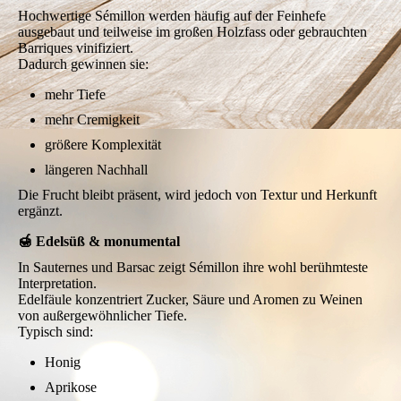
Hochwertige Sémillon werden häufig auf der Feinhefe
ausgebaut und teilweise im großen Holzfass oder gebrauchten
Barriques vinifiziert.
Dadurch gewinnen sie:
mehr Tiefe
mehr Cremigkeit
größere Komplexität
längeren Nachhall
Die Frucht bleibt präsent, wird jedoch von Textur und Herkunft
ergänzt.
🍯 Edelsüß & monumental
In Sauternes und Barsac zeigt Sémillon ihre wohl berühmteste
Interpretation.
Edelfäule konzentriert Zucker, Säure und Aromen zu Weinen
von außergewöhnlicher Tiefe.
Typisch sind:
Honig
Aprikose