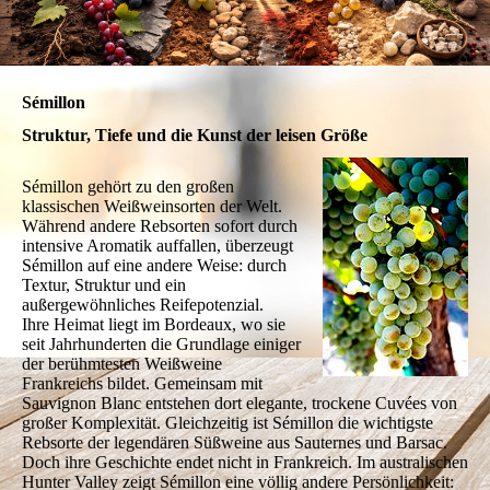
Sémillon
Struktur, Tiefe und die Kunst der leisen Größe
Sémillon gehört zu den großen
klassischen Weißweinsorten der Welt.
Während andere Rebsorten sofort durch
intensive Aromatik auffallen, überzeugt
Sémillon auf eine andere Weise: durch
Textur, Struktur und ein
außergewöhnliches Reifepotenzial.
Ihre Heimat liegt im Bordeaux, wo sie
seit Jahrhunderten die Grundlage einiger
der berühmtesten Weißweine
Frankreichs bildet. Gemeinsam mit
Sauvignon Blanc entstehen dort elegante, trockene Cuvées von
großer Komplexität. Gleichzeitig ist Sémillon die wichtigste
Rebsorte der legendären Süßweine aus Sauternes und Barsac.
Doch ihre Geschichte endet nicht in Frankreich. Im australischen
Hunter Valley zeigt Sémillon eine völlig andere Persönlichkeit: