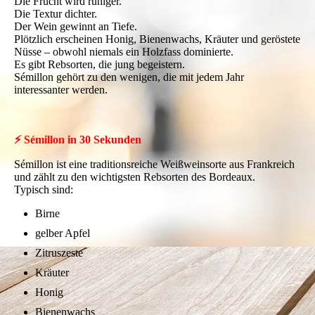
Die Frucht wird ruhiger.
Die Textur dichter.
Der Wein gewinnt an Tiefe.
Plötzlich erscheinen Honig, Bienenwachs, Kräuter und geröstete
Nüsse – obwohl niemals ein Holzfass dominierte.
Es gibt Rebsorten, die jung begeistern.
Sémillon gehört zu den wenigen, die mit jedem Jahr
interessanter werden.
⚡ Sémillon in 30 Sekunden
Sémillon ist eine traditionsreiche Weißweinsorte aus Frankreich
und zählt zu den wichtigsten Rebsorten des Bordeaux.
Typisch sind:
Birne
gelber Apfel
Zitruszeste
Kräuter
Honig
Bienenwachs