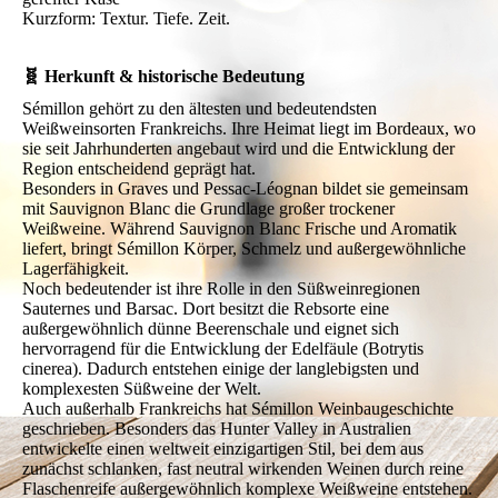
Kurzform: Textur. Tiefe. Zeit.
🧬 Herkunft & historische Bedeutung
Sémillon gehört zu den ältesten und bedeutendsten
Weißweinsorten Frankreichs. Ihre Heimat liegt im Bordeaux, wo
sie seit Jahrhunderten angebaut wird und die Entwicklung der
Region entscheidend geprägt hat.
Besonders in Graves und Pessac-Léognan bildet sie gemeinsam
mit Sauvignon Blanc die Grundlage großer trockener
Weißweine. Während Sauvignon Blanc Frische und Aromatik
liefert, bringt Sémillon Körper, Schmelz und außergewöhnliche
Lagerfähigkeit.
Noch bedeutender ist ihre Rolle in den Süßweinregionen
Sauternes und Barsac. Dort besitzt die Rebsorte eine
außergewöhnlich dünne Beerenschale und eignet sich
hervorragend für die Entwicklung der Edelfäule (Botrytis
cinerea). Dadurch entstehen einige der langlebigsten und
komplexesten Süßweine der Welt.
Auch außerhalb Frankreichs hat Sémillon Weinbaugeschichte
geschrieben. Besonders das Hunter Valley in Australien
entwickelte einen weltweit einzigartigen Stil, bei dem aus
zunächst schlanken, fast neutral wirkenden Weinen durch reine
Flaschenreife außergewöhnlich komplexe Weißweine entstehen.