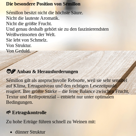
Die besondere Position von Sémillon
Sémillon besitzt nicht die höchste Säure.
Nicht die lauteste Aromatik.
Nicht die größte Frucht.
Und genau deshalb gehört sie zu den faszinierendsten
Weißweinsorten der Welt.
Sie lebt von Schmelz.
Von Struktur.
Von Geduld.
🧑‍🌾 Anbau & Herausforderungen
Sémillon gilt als anspruchsvolle Rebsorte, weil sie sehr sensibel
auf Klima, Ertragsniveau und den richtigen Lesezeitpunkt
reagiert. Ihre größte Stärke – die feine Balance zwischen Frucht,
Textur und Reifepotenzial – entsteht nur unter optimalen
Bedingungen.
🌱 Ertragskontrolle
Zu hohe Erträge führen schnell zu Weinen mit:
dünner Struktur