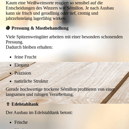
Kaum eine Weißweinsorte reagiert so sensibel auf die
Entscheidungen des Winzers wie Sémillon. Je nach Ausbau
kann sie frisch und geradlinig oder tief, cremig und
jahrzehntelang lagerfähig wirken.
🍇 Pressung & Mostbehandlung
Viele Spitzenweingüter arbeiten mit einer besonders schonenden
Pressung.
Dadurch bleiben erhalten:
feine Frucht
Eleganz
Präzision
natürliche Struktur
Gerade hochwertige trockene Sémillon profitieren von einer
langsamen und ruhigen Verarbeitung.
🏺 Edelstahltank
Der Ausbau im Edelstahltank betont:
Frische